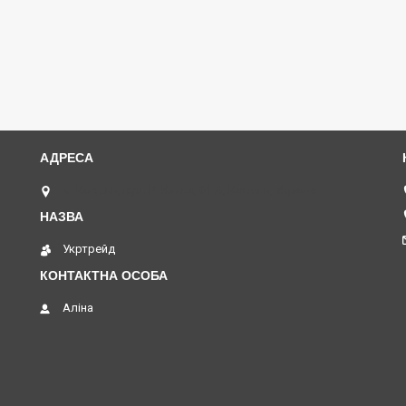
м. Ковель, вул. В. Кияна, 61 А, Ковель, Україна
Укртрейд
Аліна