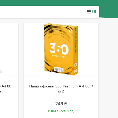
y A4 80
Папір офісний 360 Premium А 4 80 г/
в
м 2
249 ₴
В наявності 9 од.