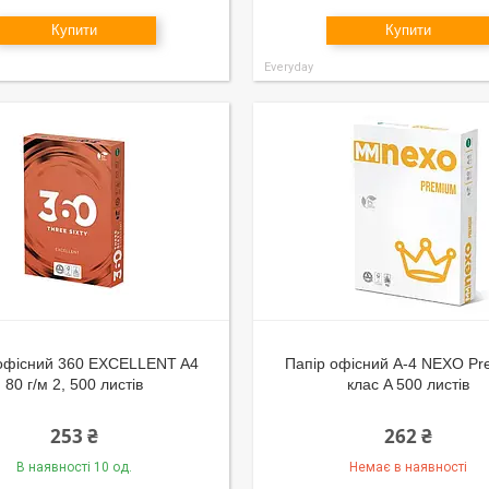
Купити
Купити
Everyday
офісний 360 EXCELLENT A4
Папір офісний A-4 NEXO P
80 г/м 2, 500 листів
клас A 500 листів
253 ₴
262 ₴
В наявності 10 од.
Немає в наявності