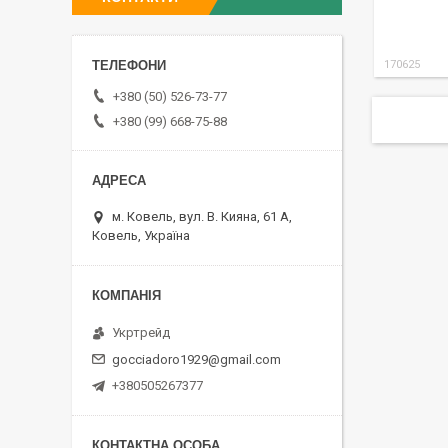
170625
+380 (50) 526-73-77
+380 (99) 668-75-88
м. Ковель, вул. В. Кияна, 61 А,
Ковель, Україна
Укртрейд
gocciadoro1929@gmail.com
+380505267377