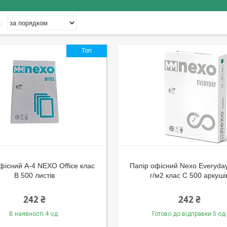
Топ
фісний A-4 NEXO Office клас
Папір офісний Nexo Everyda
B 500 листів
г/м2 клас C 500 аркуші
242 ₴
242 ₴
В наявності 4 од.
Готово до відправки 5 од.