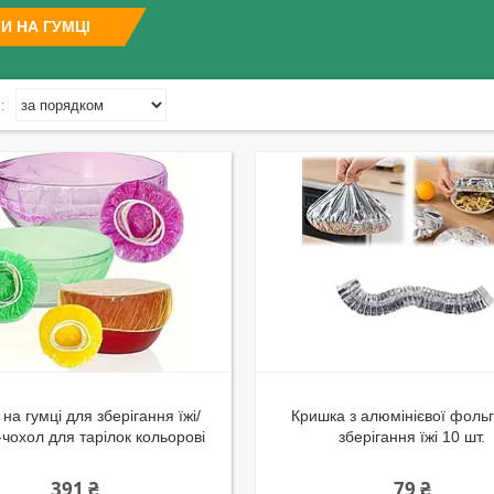
И НА ГУМЦІ
на гумці для зберігання їжі/
Кришка з алюмінієвої фоль
чохол для тарілок кольорові
зберігання їжі 10 шт.
391 ₴
79 ₴