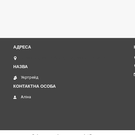
м. Ковель, вул. В. Кияна, 61 А, Ковель, Україна
Укртрейд
Аліна