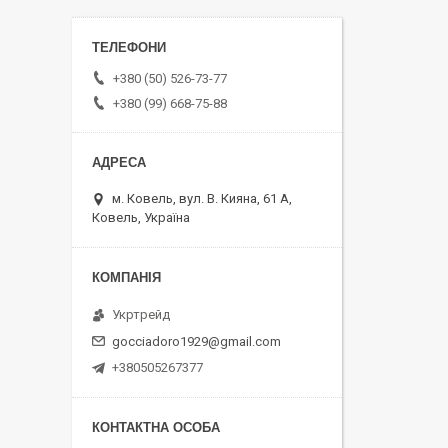
+380 (50) 526-73-77
+380 (99) 668-75-88
м. Ковель, вул. В. Кияна, 61 А,
Ковель, Україна
Укртрейд
gocciadoro1929@gmail.com
+380505267377