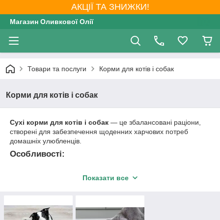
АКЦІЇ ТА ЗНИЖКИ!
Магазин Оливкової Олії
Товари та послуги
Корми для котів і собак
Корми для котів і собак
Сухі корми для котів і собак
— це збалансовані раціони,
створені для забезпечення щоденних харчових потреб
домашніх улюбленців.
Особливості:
Зручність
: легке зберігання та порціонування.
Показати все
Різноманітність рецептур
: для різних вікових груп,
порід та особливих потреб (наприклад, контроль ваги,
гіпоалергенність).
Переваги для здоров’я
: сприяють підтримці