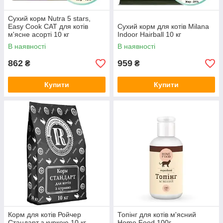
Сухий корм Nutra 5 stars,
Easy Cook CAT для котів
Сухий корм для котів Milana
м'ясне асорті 10 кг
Indoor Hairball 10 кг
В наявності
В наявності
862
959
₴
₴
Купити
Купити
Корм для котів Ройчер
Топінг для котів м'ясний
Стандарт з куркою 10 кг
Home Food 100г