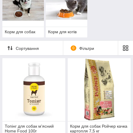
здоров’я зубів, травлення та загального стану
організму.
Склад
: високоякісні інгредієнти, збагачені вітамінами,
мінералами та амінокислотами.
Продукція орієнтована на турботливих власників, які прагнуть
Корм для собак
Корм для котів
забезпечити своїм тваринам оптимальне харчування для
довгого та здорового життя.
Сортування
0
Фільтри
Топінг для собак м'ясний
Корм для собак Ройчер качка
Home Food 100г
картопля 7,5 кг