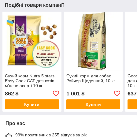
Подібні товари компанії
Сухий корм Nutra 5 stars,
Сухий корм для собак
Good
Easy Cook CAT для котів
Ройчер Щоденний, 10 кг
для 
м'ясне асорті 10 кг
10 к
862
1 001
637
₴
₴
Купити
Купити
Про нас
99% позитивних з 255 відгуків за рік