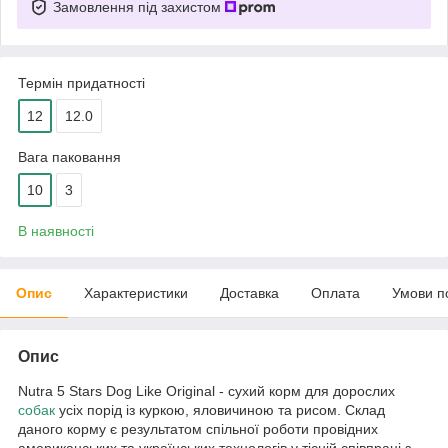
Замовлення під захистом
Термін придатності
12
12.0
Вага паковання
10
3
В наявності
Опис
Характеристики
Доставка
Оплата
Умови п
Опис
Nutra 5 Stars Dog Like Original - сухий корм для дорослих
собак
усіх порід із куркою, яловичиною та рисом. Склад
даного корму є результатом спільної роботи провідних
американських та українських технологів у тісній співпраці з