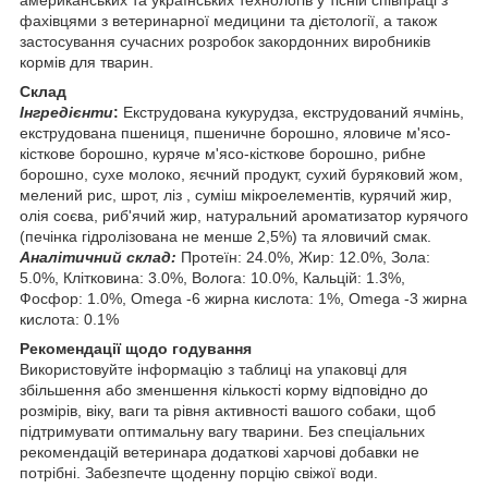
фахівцями з ветеринарної медицини та дієтології, а також
застосування сучасних розробок закордонних виробників
кормів для тварин.
Склад
Інгредієнти
:
Екструдована кукурудза, екструдований ячмінь,
екструдована пшениця, пшеничне борошно, яловиче м'ясо-
кісткове борошно, куряче м'ясо-кісткове борошно, рибне
борошно, сухе молоко, яєчний продукт, сухий буряковий жом,
мелений рис, шрот, ліз , суміш мікроелементів, курячий жир,
олія соєва, риб'ячий жир, натуральний ароматизатор курячого
(печінка гідролізована не менше 2,5%) та яловичий смак.
Аналітичний склад:
Протеїн: 24.0%, Жир: 12.0%, Зола:
5.0%, Клітковина: 3.0%, Волога: 10.0%, Кальцій: 1.3%,
Фосфор: 1.0%, Omega -6 жирна кислота: 1%, Omega -3 жирна
кислота: 0.1%
Рекомендації щодо годування
Використовуйте інформацію з таблиці на упаковці для
збільшення або зменшення кількості корму відповідно до
розмірів, віку, ваги та рівня активності вашого собаки, щоб
підтримувати оптимальну вагу тварини. Без спеціальних
рекомендацій ветеринара додаткові харчові добавки не
потрібні. Забезпечте щоденну порцію свіжої води.