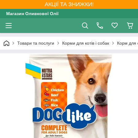
АКЦІЇ ТА ЗНИЖКИ!
Магазин Оливкової Олії
Товари та послуги
Корми для котів і собак
Корм для 