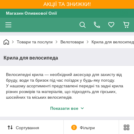
АКЦІЇ ТА ЗНИЖКИ!
Магазин Оливкової Олії
Товари та послуги
Велотовари
Крила для велосипе
Крила для велосипеда
Велосипедні крила — необхідний аксесуар для захисту від
бруду, води та бризок під час поїздок у будь-яку погоду.
У нашому асортименті представлені передні та задні крила
різних розмірів та матеріалів, що підходять для гірських,
шосейних та міських велосипедів.
Легке кріплення, міцні матеріали та універсальний дизайн
Показати все
забезпечують надійний захист і комфорт під час їзди.
Обирайте крила для свого велосипеда і залишайтеся
чистими навіть під час дощу!
Сортування
0
Фільтри