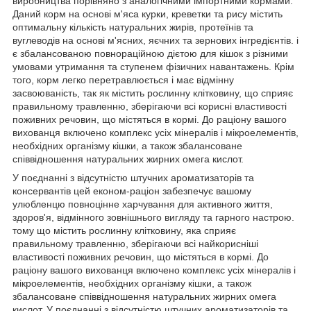
виробництва порівняно з аналогічними імпортними кормами.
Даний корм на основі м'яса курки, креветки та рису містить
оптимальну кількість натуральних жирів, протеїнів та
вуглеводів на основі м'ясних, яєчних та зернових інгредієнтів. і
є збалансованою повнораційною дієтою для кішок з різними
умовами утримання та ступенем фізичних навантажень. Крім
того, корм легко перетравлюється і має відмінну
засвоюваність, так як містить рослинну клітковину, що сприяє
правильному травленню, зберігаючи всі корисні властивості
поживних речовин, що містяться в кормі. До раціону вашого
вихованця включено комплекс усіх мінералів і мікроелементів,
необхідних організму кішки, а також збалансоване
співвідношення натуральних жирних омега кислот.
У поєднанні з відсутністю штучних ароматизаторів та
консервантів цей економ-раціон забезпечує вашому
улюбленцю повноцінне харчування для активного життя,
здоров'я, відмінного зовнішнього вигляду та гарного настрою.
тому що містить рослинну клітковину, яка сприяє
правильному травленню, зберігаючи всі найкорисніші
властивості поживних речовин, що містяться в кормі. До
раціону вашого вихованця включено комплекс усіх мінералів і
мікроелементів, необхідних організму кішки, а також
збалансоване співвідношення натуральних жирних омега
кислот. У поєднанні з відсутністю штучних ароматизаторів та