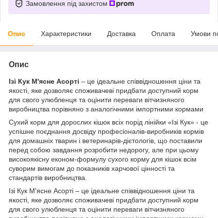
Замовлення під захистом
Опис
Характеристики
Доставка
Оплата
Умови п
Опис
Ізі Кук М'ясне Асорті
– це ідеальне співвідношення ціни та
якості, яке дозволяє споживачеві придбати доступний корм
для свого улюбленця та оцінити переваги вітчизняного
виробництва порівняно з аналогічними імпортними кормами
Сухий корм для дорослих кішок всіх порід лінійки «Ізі Кук» - це
успішне поєднання досвіду професіоналів-виробників кормів
для домашніх тварин і ветеринарів-дієтологів, що поставили
перед собою завдання розробити недорогу, але при цьому
високоякісну економ-формулу сухого корму для кішок всім
суворим вимогам до показників харчової цінності та
стандартів виробництва.
Ізі Кук М'ясне Асорті – це ідеальне співвідношення ціни та
якості, яке дозволяє споживачеві придбати доступний корм
для свого улюбленця та оцінити переваги вітчизняного