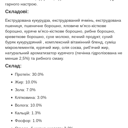
гарного настрою.
Складові:
Екструдована кукурудза, екструдований ячмінь, екструдована
пшениця, пшеничне борошно, яловиче м'ясо-кісткове
борошно, куряче м'ясо-кісткове борошно, рибне борошно,
креветкове борошно, сухе молоко, яєчний продукт, сухий
буряк кукурудзяний , комплексний вітамінний бленд, суміш
мікроелементів, курячий жир, олія соєва, риб'ячий жир,
натуральний ароматизатор курячого (печінка гідролізована не
менше 2,5%) та рибного смаку.
Склад:
Протеїн: 30.0%
Жир: 10.0%
Зола: 7.0%
Клітковина: 3.0%
Волога: 10.0%
Кальцій: 1.3%
Фосфор: 1.0%