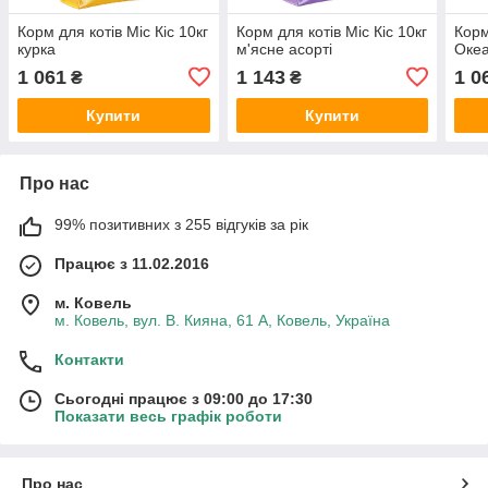
Корм для котів Міс Кіс 10кг
Корм для котів Міс Кіс 10кг
Корм
курка
м'ясне асорті
Океа
1 061
1 143
1 0
₴
₴
Купити
Купити
Про нас
99% позитивних з 255 відгуків за рік
Працює з 11.02.2016
м. Ковель
м. Ковель, вул. В. Кияна, 61 А, Ковель, Україна
Контакти
Сьогодні працює з 09:00 до 17:30
Показати весь графік роботи
Про нас