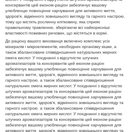
консервантів цей економ-раціон забезпечує вашому
улюбленцю повноцінне харчування для активного життя,
здоров'я, відмінного зовнішнього вигляду та гарного настрою.
тому що містить рослинну клітковину, яка сприяє
правильному травленню, зберігаючи всі найкорисніші
властивості поживних речовин, що містяться в кормі.
До раціону вашого вихованця включено комплекс усіх
мінералів і мікроелементів, необхідних організму кішки, а
також збалансоване співвідношення натуральних жирних
омега кислот. У поєднанні з відсутністю штучних
ароматизаторів та консервантів цей економ-раціон
забезпечує вашому улюбленцю повноцінне харчування для
активного життя, здоров'я, відмінного зовнішнього вигляду та
гарного настрою. а також збалансоване співвідношення
натуральних омега жирних кислот. У поєднанні з відсутністю
штучних ароматизаторів та консервантів цей економ-раціон
забезпечує вашому улюбленцю повноцінне харчування для
активного життя, здоров'я, відмінного зовнішнього вигляду та
гарного настрою. а також збалансоване співвідношення
натуральних омега жирних кислот. У поєднанні з відсутністю
штучних ароматизаторів та консервантів цей економ-раціон
забезпечує вашому улюбленцю повноцінне харчування для
активного життя, здоров'я, відмінного зовнішнього вигляду та