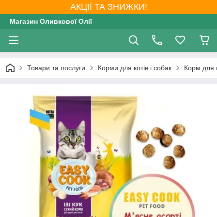
АКЦІЇ ТА ЗНИЖКИ!
Магазин Оливкової Олії
Товари та послуги
Корми для котів і собак
Корм для 