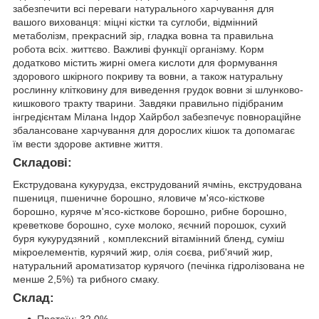
забезпечити всі переваги натурального харчування для
вашого вихованця: міцні кістки та суглоби, відмінний
метаболізм, прекрасний зір, гладка вовна та правильна
робота всіх. життєво. Важливі функції організму. Корм
додатково містить жирні омега кислоти для формування
здорового шкірного покриву та вовни, а також натуральну
рослинну клітковину для виведення грудок вовни зі шлунково-
кишкового тракту тварини. Завдяки правильно підібраним
інгредієнтам Мілана Індор Хайрбол забезпечує повнораційне
збалансоване харчування для дорослих кішок та допомагає
їм вести здорове активне життя.
Складові:
Екструдована кукурудза, екструдований ячмінь, екструдована
пшениця, пшеничне борошно, яловиче м'ясо-кісткове
борошно, куряче м'ясо-кісткове борошно, рибне борошно,
креветкове борошно, сухе молоко, яєчний порошок, сухий
буря кукурудзяний , комплексний вітамінний бленд, суміш
мікроелементів, курячий жир, олія соєва, риб'ячий жир,
натуральний ароматизатор курячого (печінка гідролізована не
менше 2,5%) та рибного смаку.
Склад: