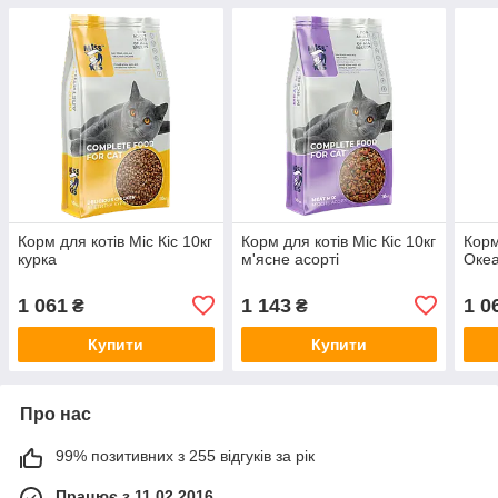
Корм для котів Міс Кіс 10кг
Корм для котів Міс Кіс 10кг
Корм
курка
м'ясне асорті
Океа
1 061
1 143
1 0
₴
₴
Купити
Купити
Про нас
99% позитивних з 255 відгуків за рік
Працює з 11.02.2016