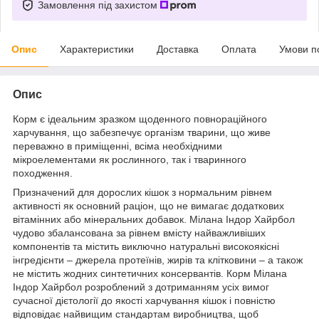
Замовлення під захистом
Опис
Характеристики
Доставка
Оплата
Умови п
Опис
Корм є ідеальним зразком щоденного повнораційного
харчування, що забезпечує організм тварини, що живе
переважно в приміщенні, всіма необхідними
мікроелементами як рослинного, так і тваринного
походження.
Призначений для дорослих кішок з нормальним рівнем
активності як основний раціон, що не вимагає додаткових
вітамінних або мінеральних добавок. Мілана Індор Хайрбол
чудово збалансована за рівнем вмісту найважливіших
компонентів та містить виключно натуральні високоякісні
інгредієнти – джерела протеїнів, жирів та клітковини – а також
не містить жодних синтетичних консервантів. Корм Мілана
Індор Хайрбол розроблений з дотриманням усіх вимог
сучасної дієтології до якості харчування кішок і повністю
відповідає найвищим стандартам виробництва, щоб