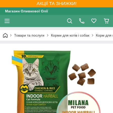
АКЦІЇ ТА ЗНИЖКИ!
Магазин Оливкової Олії
Товари та послуги
Корми для котів і собак
Корм для 