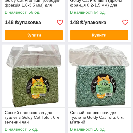
Goldy Cat Premium (середня
Goldy Cat Premium (дрібна
фракція 1,6-3,5 мм) для
фракція 0,2-1,5 мм) для
котячого туалету, 5 кг
котячого туалету, 5 кг
В наявності 56 од.
В наявності 64 од.
148
148
₴/упаковка
₴/упаковка
Купити
Купити
Соєвий наповнювач для
Соєвий наповнювач для
туалетів Goldy Cat Tofu , 6 л
туалетів Goldy Cat Tofu, 6 л,
зелений чай
м'ятний
В наявності 5 од.
В наявності 10 од.