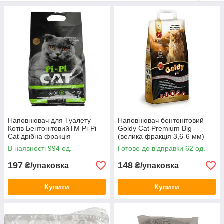
Легко прибираються завдяки утворенню
грудочок.
Підходять Наповнювачі для більшості
котів завдяки натуральному складу.
2. Деревні наповнювачі
Особливості: створені з гранульованої
деревини (переважно сосни або інших хвойних
порід).
Переваги:
Екологічність та біорозкладність.
Наповнювач для Туалету
Наповнювач бентонітовий
Приємний природний аромат дерева.
Котів БентонітовийТМ Pi-Pi
Goldy Cat Premium Big
Cat дрібна фракція
(велика фракція 3,6-6 мм)
Добре підходять для чутливих котів та
для котячого туалету, 5 кг
власників, які шукають натуральний продукт.
В наявності 994 од.
Готово до відправки 62 од.
Загальні переваги:
197
148
₴/упаковка
₴/упаковка
Контроль запаху.
Купити
Купити
Простота використання.
Варіанти для різних потреб власників та
улюбленців.