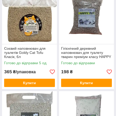
Ці наповнювачі забезпечують комфорт для котів і
легкість у догляді за домашнім простором.
Соєвий наповнювач для
Гігієнічний деревний
туалетів Goldy Cat Tofu
наповнювач для туалету
Класік, 6л
тварин преміум класу HAPPY
PET 5 кг.
Готово до відправки 5 од.
Готово до відправки
365
198
₴/упаковка
₴
Купити
Купити