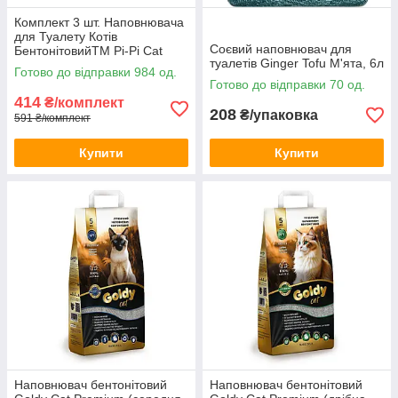
Комплект 3 шт. Наповнювача
для Туалету Котів
Соєвий наповнювач для
БентонітовийТМ Pi-Pi Cat
туалетів Ginger Tofu М'ята, 6л
дрібна фракція
Готово до відправки 984 од.
Готово до відправки 70 од.
414
₴/комплект
208
₴/упаковка
591 ₴/комплект
Купити
Купити
Наповнювач бентонітовий
Наповнювач бентонітовий