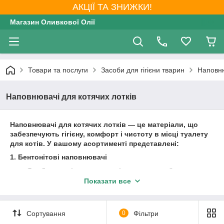
АКЦІЇ ТА ЗНИЖКИ!
Магазин Оливкової Олії
Товари та послуги
Засоби для гігієни тварин
Наповню
Наповнювачі для котячих лотків
Наповнювачі для котячих лотків — це матеріали, що
забезпечують гігієну, комфорт і чистоту в місці туалету
для котів. У вашому асортименті представлені:
1. Бентонітові наповнювачі
Особливості: виготовлені з натуральної глини,
яка при контакті з вологою утворює міцні
Показати все
грудочки.
Переваги:
Сортування
0
Фільтри
Ефективно поглинають вологу та запахи.