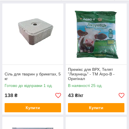
мінералами та підтримує водно-сольовий баланс, а премікси
доповнюють раціон вітамінами й мікроелементами,
сприяючи нормальному росту, розвитку та продуктивності
тварин.
Товари використовуються як доповнення до основного корму
відповідно до рекомендованих норм годівлі.
Премікс для ВРХ, Телят
Сіль для тварин у брикетах, 5
"Лизунець" - ТМ Агро-В -
кг
Оригінал
Готово до відправки 1 од.
В наявності 25 од.
138
43
₴
₴/кг
Купити
Купити