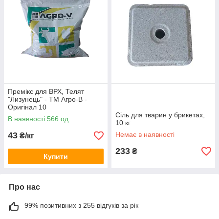
Премікс для ВРХ, Телят
"Лизунець" - ТМ Агро-В -
Оригінал 10
Сіль для тварин у брикетах,
В наявності 566 од.
10 кг
43
Немає в наявності
₴/кг
233
₴
Купити
Про нас
99% позитивних з 255 відгуків за рік