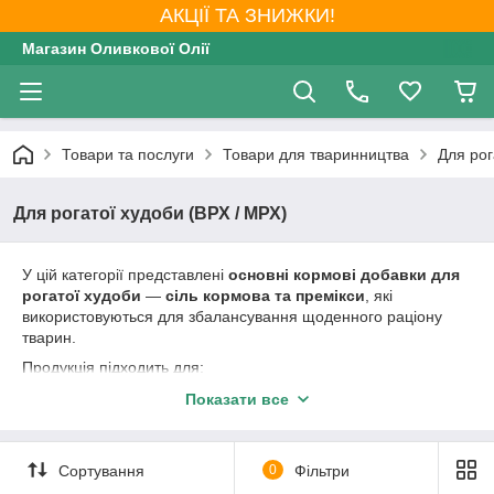
АКЦІЇ ТА ЗНИЖКИ!
Магазин Оливкової Олії
Товари та послуги
Товари для тваринництва
Для рог
Для рогатої худоби (ВРХ / МРХ)
У цій категорії представлені
основні кормові добавки для
рогатої худоби
—
сіль кормова та премікси
, які
використовуються для збалансування щоденного раціону
тварин.
Продукція підходить для:
великої та малої рогатої худоби (корови, бики,
Показати все
телята, кози, вівці);
фермерських та приватних господарств.
Сортування
0
Фільтри
Сіль кормова забезпечує організм тварин необхідними