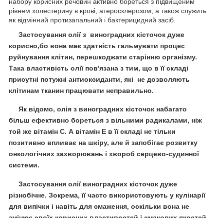
набору корисних речовин активно бореться з підвищеним
рівнем холестерину в крові, атеросклерозом, а також служить
як відмінний протизапальний і бактерицидний засіб.
Застосування олії з виноградних кісточок дуже
корисно,бо вона має здатність гальмувати процес
руйнування клітин, перешкоджати старінню організму.
Така властивість олії пов'язана з тим, що в її складі
присутні потужні антиоксиданти, які не дозволяють
клітинам тканин працювати неправильно.
Як відомо, олія з виноградних кісточок набагато
більш ефективно бореться з вільними радикалами, ніж
той же вітамін С. А вітамін Е в її складі не тільки
позитивно впливає на шкіру, але й запобігає розвитку
онкологічних захворювань і хвороб серцево-судинної
системи.
Застосування олії виноградних кісточок дуже
різнобічне. Зокрема, її часто використовують у кулінарії
для випічки і навіть для смаження, оскільки вона не
змінює своїх корисних властивостей і смакових якостей