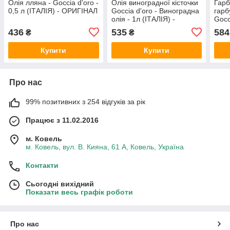
Олія лляна - Goccia d'oro -
Олія виноградної кісточки
Гарб
0,5 л (ІТАЛІЯ) - ОРИГІНАЛ
Goccia d'oro - Виноградна
гарб
олія - 1л (ІТАЛІЯ) -
Gocc
ОРИГІНАЛ
(ІТА
436
535
584
₴
₴
Купити
Купити
Про нас
99% позитивних з 254 відгуків за рік
Працює з 11.02.2016
м. Ковель
м. Ковель, вул. В. Кияна, 61 А, Ковель, Україна
Контакти
Сьогодні вихідний
Показати весь графік роботи
Про нас