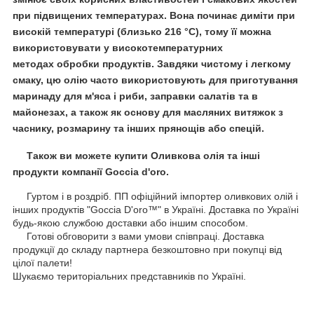
при підвищених температурах. Вона починає диміти при
високій температурі (близько 216 °C), тому її можна
використовувати у високотемпературних
методах обробки продуктів. Завдяки чистому і легкому
смаку, цю олію часто використовують для приготування
маринаду для м'яса і риби, заправки салатів та в
майонезах, а також як основу для масляних витяжок з
часнику, розмарину та інших прянощів або спецій.
Також ви можете купити Оливкова олія та інші
продукти компанії Goccia d'oro.
Гуртом і в роздріб. ПП офіційний імпортер оливкових олій і
інших продуктів "Goccia D'oro™" в Україні. Доставка по Україні
будь-якою службою доставки або іншим способом.
Готові обговорити з вами умови співпраці. Доставка
продукції до складу партнера безкоштовно при покупці від
цілої палети!
Шукаємо територіальних представників по Україні.