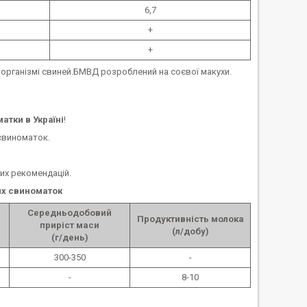
6,7
+
+
організмі свиней.БМВД розроблений на соєвої макухи.
атки в Україні
!
свиноматок.
х рекомендацій.
их свиноматок
Середньодобовий
Продуктивність молока
приріст маси
(л/добу)
(г/день)
300-350
-
-
8-10