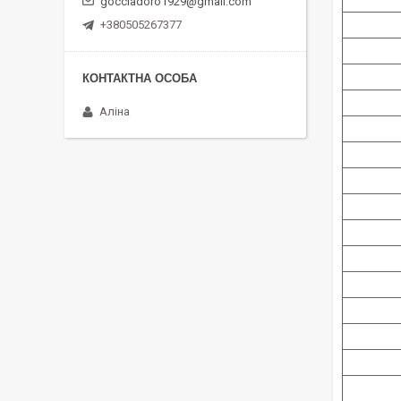
gocciadoro1929@gmail.com
+380505267377
Аліна