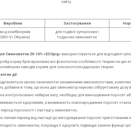
сайту.
Виробник
Застосування
Нор
вод комбікормів
для годівлі супоросних і
GRO-V» (Україна)
годуючих свиноматок
 Свиноматок 20-10% «
ECOpig
»
використовується для відгодівлі суп
ці корму були враховані всі фізіологічні особливості тварин на цих е
ропейських заводів кормів для сільськогосподарських тварин.
анізм дії:
ізняється своєю насиченістю незамінними амінокислотами, комплексом м
ь добавки в тому, що вона дає свиноматці науково обґрунтовану дозу вс
ка контрольовано набирає вагу, необхідну для виношування поросят або
озвиваються здоровими, а виживаність новонароджених поросят станов
 період поросності і лактації у свиноматок;
ує легкий перехід від лактації до вигодовування поросят приготованим
 плідність свиноматки, покращує її здоров'я, підвищує захисні функції ор