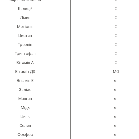
Кальцій
%
Лізин
%
Метіонін
%
Цистин
%
Треонін
%
Триптофан
%
Вітамін А
%
Вітамін Д3
МО
Вітамін Е
мг
Залізо
мг
Манган
мг
Мідь
мг
Цинк
мг
Селен
мг
Фосфор
мг