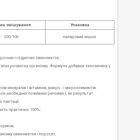
ма змішування
Упаковка
200-100
паперовий мішок
оросних і годуючих свиноматок.
тапах розвитку організму. Формула добавки запозичена у
інералів і вітамінів, макро - і мікроелементів.
іх необхідних поживних речовин і, як результат:
 лактації;
ить практично 100%;
 кормом;
ганізму свиноматки і поросят;