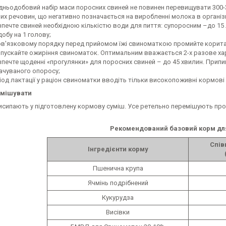
дньодобовий набір маси поросних свиней не повинен перевищувати 300-3
их речовин, що негативно позначається на виробленні молока в організ
зпечте свиней необхідною кількістю води для пиття: супоросним –до 15 л
добу на 1 голову;
ов'язковому порядку перед прийомом їжі свиноматкою промийте корита (
опускайте ожиріння свиноматок. Оптимальним вважається 2-х разове ха
зпечте щоденні «прогулянки» для поросних свиней – до 45 хвилин. Припи
ачуваного опоросу;
іод лактації у раціон свиноматки вводіть тільки високопоживні кормові 
змішувати
пають у підготовлену кормову суміш. Усе ретельно перемішують протя
Рекомендований базовий корм дл
Спів
Інгредієнти корму
Пшенична крупа
Ячмінь подрібнений
Кукурудза
Висівки