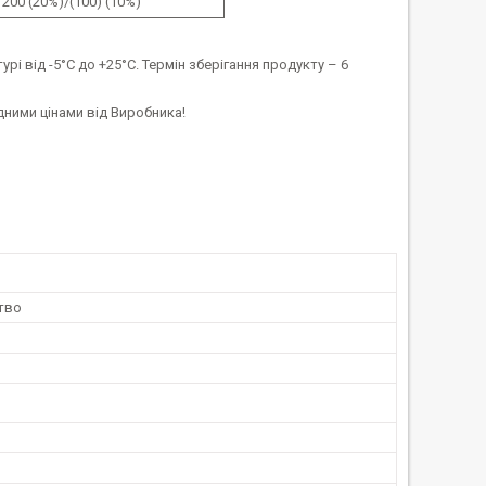
200 (20%)/(100) (10%)
від -5°С до +25°С. Термін зберігання продукту – 6
дними цінами від Виробника!
тво