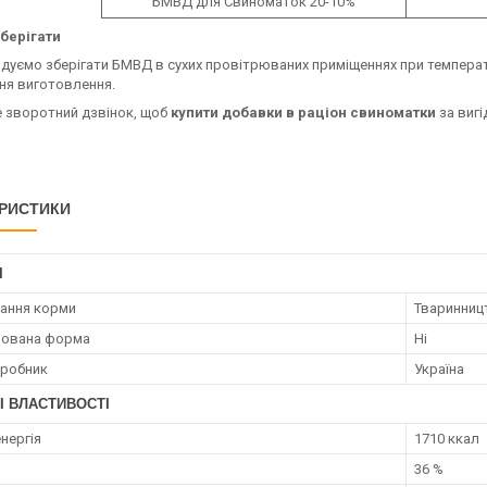
БМВД для Свиноматок 20-10%
зберігати
мо зберігати БМВД в сухих провітрюваних приміщеннях при температурі 
дня виготовлення.
зворотний дзвінок, щоб
купити добавки в раціон свиноматки
за вигі
РИСТИКИ
І
ання корми
Тваринниц
рована форма
Ні
иробник
Україна
І ВЛАСТИВОСТІ
нергія
1710 ккал
36 %