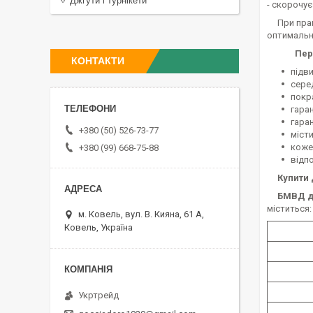
Джгути і турнікети
- скорочує
При прави
оптимальн
Пер
КОНТАКТИ
підви
сере
покра
гаран
гара
+380 (50) 526-73-77
міст
коже
+380 (99) 668-75-88
відп
Купити Д
БМВД дл
міститься:
м. Ковель, вул. В. Кияна, 61 А,
Ковель, Україна
Укртрейд