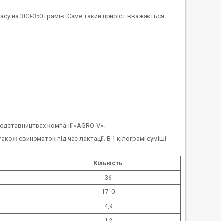
 на 300-350 грамів. Саме такий приріст вважається
редставництвах компанії «AGRO-V».
акож свиноматок під час лактації. В 1 кілограмі суміші
Кількість
36
1710
4,9
1,2