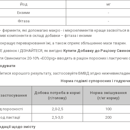
Йод
мг
Ензими
-
Фітаза
-
ферменти, які допомагаю макро - і мікроелементів краще засвоїться в 
ві компоненти в складі добавки – фітаза і ензими
кращує переварювання їжі, а також сприяє збільшенню маси тварин.
звінок і ДІЗНАЙТЕСЯ, як вигідно
Купити Добавку до Раціону Свином
Свиноматок 20-10% «ECOpig» вводять в раціон поросних і лактуючих 
годувати
ися хорошого результату, застосовуйте БМВД згідно нижчевикладени
Норма годівлі супоросних і годуюч
Добова потреба в кормі
Норма змішування
 застосування
(г/голову)
(г/кг корму)
д поросності
2,0-2,5
100
іод лактації
2,5-3,0
200
дації щодо змісту