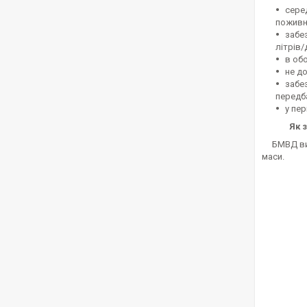
сере
поживн
забе
літрів/
в об
не д
забе
передб
у пер
Як 
БМВД виси
маси.