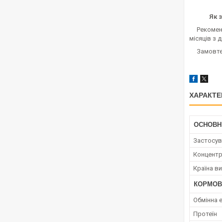
Як 
Рекомендує
місяців з 
Замовте 
ХАРАКТЕ
ОСНОВН
Застосув
Концент
Країна в
КОРМОВ
Обмінна е
Протеїн