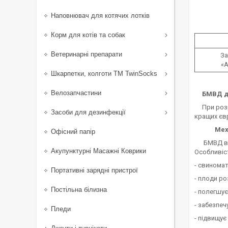
Наповнювач для котячих лотків
Корм для котів та собак
Ветеринарні препарати
За
«A
Шкарпетки, колготи ТМ TwinSocks
Велозапчастини
БМВД для
При розроб
Засоби для дезинфекції
кращих єв
Мех
Офісний папір
БМВД відр
Акупунктурні Масажні Коврики
Особливіст
- свиномат
Портативні зарядні пристрої
- плоди р
Постільна білизна
- полегшує
- забезпеч
Пледи
- підвищує