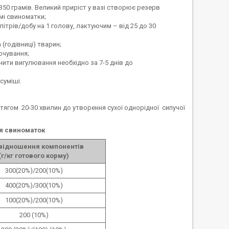
50 грамів. Великий приріст у вазі створює резерв
мі свиноматки;
ітрів/добу на 1 голову, лактуючим – від 25 до 30
годівниці) тварин;
рчування;
нити вигулювання необхідно за 7-5 днів до
суміші.
гом 20-30 хвилин до утворення сухої однорідної сипучої
я свиноматок
відношення компонентів
(г/кг готового корму)
300(20%)/200(10%)
400(20%)/300(10%)
100(20%)/200(10%)
200 (10%)