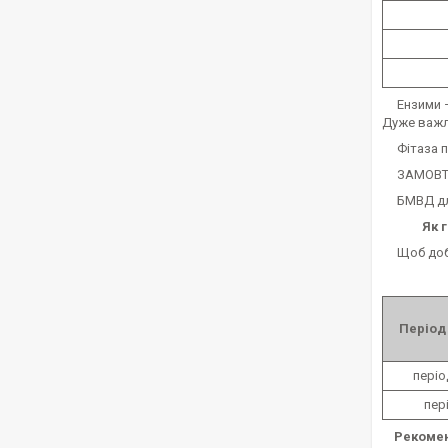
Ензими – 
Дуже важли
Фітаза по
ЗАМОВТЕ д
БМВД для 
Як 
Щоб добит
Період
періо
пер
Рекомен