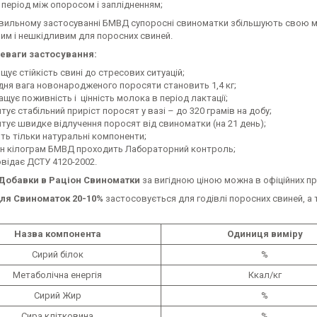
 період між опоросом і заплідненням;
льному застосуванні БМВД супоросні свиноматки збільшують свою масу
им і нешкідливим для поросних свиней.
еваги застосування:
щує стійкість свині до стресових ситуацій;
дня вага новонародженого поросяти становить 1,4 кг;
щує поживність і цінність молока в період лактації;
тує стабільний приріст поросят у вазі – до 320 грамів на добу;
нтує швидке відлучення поросят від свиноматки (на 21 день);
ить тільки натуральні компоненти;
н кілограм БМВД проходить Лабораторний контроль;
овідає ДСТУ 4120-2002.
обавки в Раціон Свиноматки
за вигідною ціною можна в офіційних п
я Свиноматок 20-10%
застосовується для годівлі поросних свиней, а т
Назва компонента
Одиниця виміру
Сирий білок
%
Метаболічна енергія
Ккал/кг
Сирий Жир
%
Сира клітковина
%