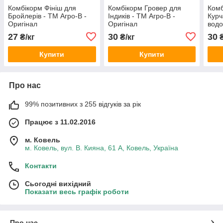
Комбікорм Фініш для
Комбікорм Гровер для
Комб
Бройлерів - ТМ Агро-В -
Індиків - ТМ Агро-В -
Курч
Оригінал
Оригінал
водо
Агро
27
30
30
₴/кг
₴/кг
₴
Купити
Купити
Про нас
99% позитивних з 255 відгуків за рік
Працює з 11.02.2016
м. Ковель
м. Ковель, вул. В. Кияна, 61 А, Ковель, Україна
Контакти
Сьогодні вихідний
Показати весь графік роботи
Про нас