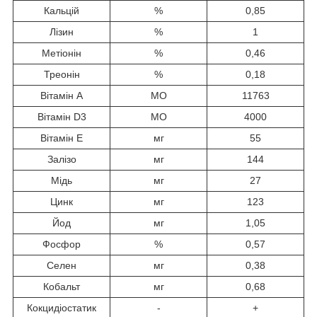
Кальцій
%
0,85
Лізин
%
1
Метіонін
%
0,46
Треонін
%
0,18
Вітамін А
МО
11763
Вітамін D3
МО
4000
Вітамін E
мг
55
Залізо
мг
144
Мідь
мг
27
Цинк
мг
123
Йод
мг
1,05
Фосфор
%
0,57
Селен
мг
0,38
Кобальт
мг
0,68
Кокцидіостатик
-
+