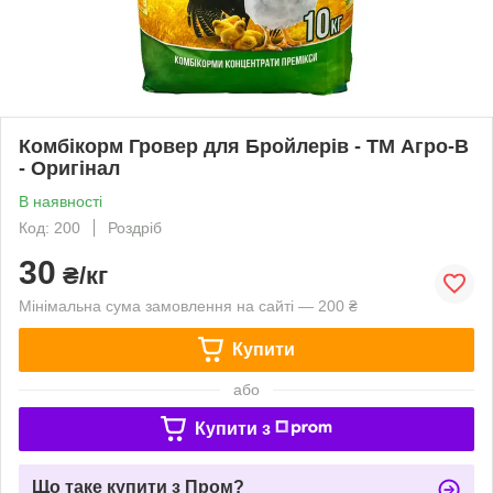
Комбікорм Гровер для Бройлерів - ТМ Агро-В
- Оригінал
В наявності
Код: 200
Роздріб
30
₴/кг
Мінімальна сума замовлення на сайті — 200 ₴
Купити
або
Купити з
Що таке купити з Пром?