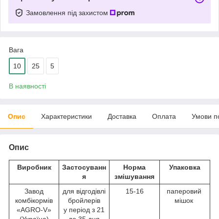
Замовлення під захистом
Вага
10
25
5
В наявності
Опис
Характеристики
Доставка
Оплата
Умови п
Опис
Виробник
Застосуванн
Норма
Упаковка
я
змішування
Завод
для відгодівлі
15-16
паперовий
комбікормів
бройлерів
мішок
«AGRO-V»
у період з 21
(Україна)
до 35 дня