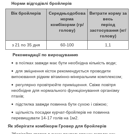
Норми відгодівлі бройлерів
Вік бройлерів
Середньодобова
Витрати корму за
норма
весь
комбікорми (гр/
період
голову)
застосування (кг/
голову)
з 21 по 35 дня
60-100
1,1
Рекомендації по вирощуванню
в поїлках завжди має бути необхідна кількість води;
для зміцнення кісток рекомендується проводити
випоювання рідким вітамінно-мінеральним комплексом;
регулярно провітрюйте приміщення. Свіже повітря
необхідне для нормального функціонування організму
птахів;
підстилка завжди повинна бути сухою і свіжою;
щільність посадки курчат-бройлерів не повинна
перевищувати 14-17 голів на 1м
2
.
Як зберігати комбікорм Гровер для бройлерів
Зберігайте гровер в сухих вентильованих складських