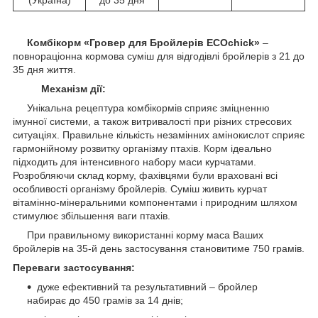
Комбікорм «Гровер для Бройлерів
ECOchick
»
–
повнораціонна кормова суміш для відгодівлі бройлерів з 21 до
35 дня життя.
Механізм дії:
Унікальна рецептура комбікормів сприяє зміцненню
імунної системи, а також витривалості при різних стресових
ситуаціях. Правильне кількість незамінних амінокислот сприяє
гармонійному розвитку організму птахів. Корм ідеально
підходить для інтенсивного набору маси курчатами.
Розробляючи склад корму, фахівцями були враховані всі
особливості організму бройлерів. Суміш живить курчат
вітамінно-мінеральними компонентами і природним шляхом
стимулює збільшення ваги птахів.
При правильному використанні корму маса Ваших
бройлерів на 35-й день застосування становитиме 750 грамів.
Переваги застосування:
дуже ефективний та результативний – бройлер
набирає до 450 грамів за 14 днів;