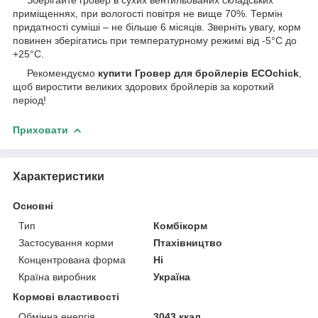
приміщеннях, при вологості повітря не вище 70%. Термін
придатності суміші – не більше 6 місяців. Зверніть увагу, корм
повинен зберігатись при температурному режимі від -5°С до
+25°С.
Рекомендуємо
купити Гровер для бройлерів
ECOchick
,
щоб виростити великих здорових бройлерів за короткий
період!
Приховати
Характеристики
Основні
Тип
Комбікорм
Застосування корми
Птахівництво
Концентрована форма
Ні
Країна виробник
Україна
Кормові властивості
Обмінна енергія
3043 ккал