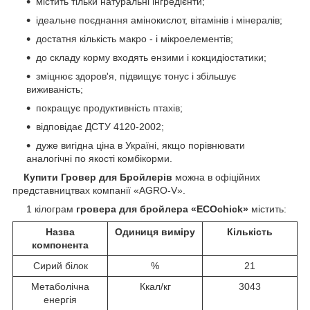
містить тільки натуральні інгредієнти;
ідеальне поєднання амінокислот, вітамінів і мінералів;
достатня кількість макро - і мікроелементів;
до складу корму входять ензими і кокцидіостатики;
зміцнює здоров'я, підвищує тонус і збільшує
виживаність;
покращує продуктивність птахів;
відповідає ДСТУ 4120-2002;
дуже вигідна ціна в Україні, якщо порівнювати
аналогічні по якості комбікорми.
Купити Гровер для Бройлерів
можна в офіційних
представництвах компанії «AGRO-V».
1 кілограм
гровера для бройлера «
ECOchick
»
містить:
Назва
Одиниця виміру
Кількість
компонента
Сирий білок
%
21
Метаболічна
Ккал/кг
3043
енергія