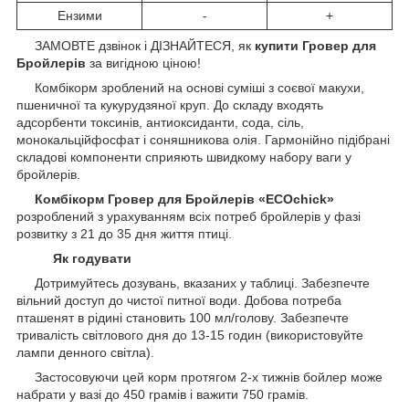
Ензими
-
+
ЗАМОВТЕ дзвінок і ДІЗНАЙТЕСЯ, як
купити Гровер для
Бройлерів
за вигідною ціною!
Комбікорм зроблений на основі суміші з соєвої макухи,
пшеничної та кукурудзяної круп. До складу входять
адсорбенти токсинів, антиоксиданти, сода, сіль,
монокальційфосфат і соняшникова олія. Гармонійно підібрані
складові компоненти сприяють швидкому набору ваги у
бройлерів.
Комбікорм Гровер для Бройлерів «
ECOchick
»
розроблений з урахуванням всіх потреб бройлерів у фазі
розвитку з 21 до 35 дня життя птиці.
Як годувати
Дотримуйтесь дозувань, вказаних у таблиці. Забезпечте
вільний доступ до чистої питної води. Добова потреба
пташенят в рідині становить 100 мл/голову. Забезпечте
тривалість світлового дня до 13-15 годин (використовуйте
лампи денного світла).
Застосовуючи цей корм протягом 2-х тижнів бойлер може
набрати у вазі до 450 грамів і важити 750 грамів.