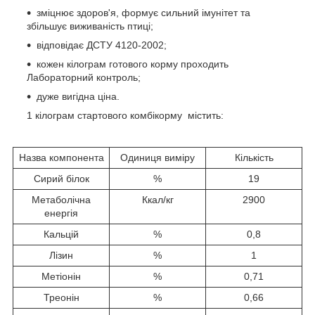
зміцнює здоров'я, формує сильний імунітет та
збільшує виживаність птиці;
відповідає ДСТУ 4120-2002;
кожен кілограм готового корму проходить
Лабораторний контроль;
дуже вигідна ціна.
1 кілограм стартового комбікорму містить:
Назва компонента
Одиниця виміру
Кількість
Сирий білок
%
19
Метаболічна
Ккал/кг
2900
енергія
Кальцій
%
0,8
Лізин
%
1
Метіонін
%
0,71
Треонін
%
0,66