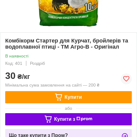
Комбікорм Стартер для Курчат, бройлерів та
водоплавної птиці - ТМ Агро-В - Оригінал
В наявності
Код: 401
Роздріб
30
₴/кг
Мінімальна сума замовлення на сайті — 200 ₴
Купити
або
Купити з
Що таке купити з Пром?