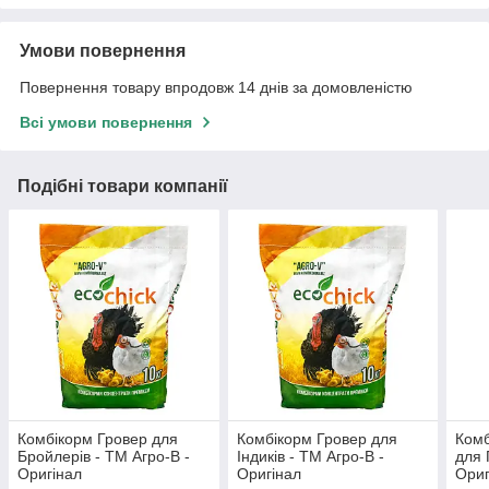
Умови повернення
Повернення товару впродовж 14 днів за домовленістю
Всі умови повернення
Подібні товари компанії
Комбікорм Гровер для
Комбікорм Гровер для
Комб
Бройлерів - ТМ Агро-В -
Індиків - ТМ Агро-В -
для 
Оригінал
Оригінал
Ориг