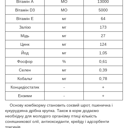
Вітамін А
МО
13000
Вітамін D3
МО
5000
Вітамін E
мг
64
Залізо
мг
173
Мідь
мг
27
Цинк
мг
124
Йод
мг
1,05
Фосфор
%
0,61
Селен
мг
0,39
Кобальт
мг
0,78
Концидіостатик
-
+
Ензими
-
+
Основу комбікорму становить соєвий шрот, пшенична і
кукурудзяна дрібна крупка. Також в корм додаємо
необхідну для молодого організму птиці кількість
соняшникової олії, антиоксиданти, крейду і адсорбенти
токсинів.