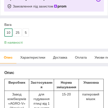
Замовлення під захистом
Вага
10
25
5
В наявності
Опис
Характеристики
Доставка
Оплата
Умови п
Опис
Виробник
Застосуванн
Норма
Упаковка
я
змішування
Завод
для
15-20
паперовий
комбікормів
годування
мішок
«AGRO-V»
птиці від 1
(Україна)
дня життя