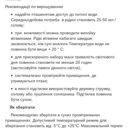
Рекомендації по вирощуванню
надайте пташенятам доступ до питної води.
Середньодобова потреба в рідині становить 25-50 мл /
голову;
при можливості можна проводити випойку
вітамінами. Рідкі вітаміни набагато швидше
засвоюються, ніж сухі аналоги.Температура води не
повинна бути вище + 20 ° С;
для прискореного набору маси тривалість світлового
дня повинна становити не менше 20 годин
(застосовуйте лампи денного світла);
систематично провітрюйте приміщення, де
утримуються птахи;
в якості підстилки використовуйте деревну стружку,
солому або лушпиння соняшника. Підстилка повинна
бути сухою.
Як зберігати
Рекомендуємо зберігати в сухих провітрюваних
приміщеннях. Допустимий температурний режим для
зберігання становить від -5°С до +25°С. Максимальний термін