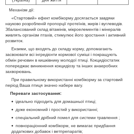
Механізм дії:
«Стартовий» ефект комбікорму досягається завдяки
науково розробленій пропорції протеїнів, жирів і вуглеводів.
Збалансований склад вітамінів, мікроелементів і мінералів
живлять організм птахів, стимулює його зростання і активний
розвиток.
Ензими, що входять до складу корму, допомагають
засвоювати всі інгредієнти кормової суміші і покращують
обмін речовин в кишківнику молодої птиці. Кокцидіостатик
попереджає виникнення кокцидіозу та інших анаеробних
захворювань.
При правильному використанні комбікорму за стартовий
період Ваша птиця значно набере вагу.
Переваги застосування:
ідеально підходить для домашньої птиці;
дуже економний і простий у використанні;
спеціальний дрібний помел для системи травлення ;
повнораціонний комбікорм, не вимагає придбання
додаткових добавок і ветпрепаратів;