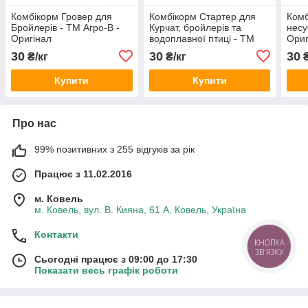
Комбікорм Гровер для
Комбікорм Стартер для
Комб
Бройлерів - ТМ Агро-В -
Курчат, бройлерів та
несу
Оригінал
водоплавної птиці - ТМ
Ориг
Агро-В - Оригінал
30
30
30
₴/кг
₴/кг
₴
Купити
Купити
Про нас
99% позитивних з 255 відгуків за рік
Працює з 11.02.2016
м. Ковель
м. Ковель, вул. В. Кияна, 61 А, Ковель, Україна
Контакти
КНОПКА
ЗВ'ЯЗКУ
Сьогодні працює з 09:00 до 17:30
Показати весь графік роботи