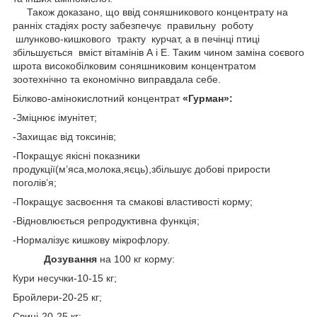
Також доказано, що ввід соняшникового концентрату на
ранніх стадіях росту забезпечує правильну роботу
шлунково-кишкового тракту курчат, а в печінці птиці
збільшується вміст вітамінів А і Е. Таким чином заміна соєвого
шрота високобілковим соняшниковим концентратом
зоотехнічно та економічно виправдала себе.
Білково-амінокислотний концентрат
«Гурман»:
-Зміцнює імунітет;
-Захищає від токсинів;
-Покращує якісні показники
продукції(м’яса,молока,яєць),збільшує добові прирости
поголів’я;
-Покращує засвоєння та смакові властивості корму;
-Відновлюється репродуктивна функція;
-Нормалізує кишкову мікрофлору.
Дозування
на 100 кг корму:
Кури несучки-10-15 кг;
Бройлери-20-25 кг;
Свині-20-25 кг;