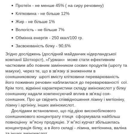
Протеїн - не менше 45% ( на сиру речовину)
Клітковина - не більше 12%
Жир - не більше 1%
Вологість - не більше 7%
Обмінна енергія - 250 ккал/100 гр.
Засвоюваність білку - 90,6%
Згідно досліджень (дослідний майданчик нідерландської
компанії Шотхорст), «Гурман» може стати ефективним
частковим або повним замінником соєвих продуктів (шроту та
макухи), через те, що в зв'язку зі зниженням в
соняшниковому шроті вмісту клітковини переварюваність
його поживних речовин наблизилася до переварюваності сої.
Крім того, відмінні характеристики складу амінокислот у білку
соняшнику надали компенсуючий вплив в зв'язці соя-
соняшник. Про це свідчить співвідношення лізину і метіоніну,
лізину і аргініну, інших амінокислот..
Дослідами встановлено, що під дією високобілкового
соняшникового концентрату птиця сформувала найбільш
повноцінну м"ясну продукцію. У м"ясі курчат збільшилась
концентрація білку, а в його складі - лізина, метіонина, валіна
та інших амінокислот.