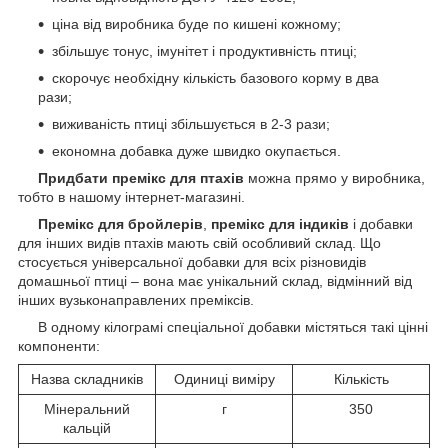
ціна від виробника буде по кишені кожному;
збільшує тонус, імунітет і продуктивність птиці;
скорочує необхідну кількість базового корму в два
рази;
виживаність птиці збільшується в 2-3 рази;
економна добавка дуже швидко окупається.
Придбати премікс для птахів
можна прямо у виробника,
тобто в нашому інтернет-магазині.
Премікс для бройлерів
,
премікс для індиків
і добавки
для інших видів птахів мають свій особливий склад. Що
стосується універсальної добавки для всіх різновидів
домашньої птиці – вона має унікальний склад, відмінний від
інших вузьконаправлених преміксів.
В одному кілограмі спеціальної добавки містяться такі цінні
компоненти:
Назва складників
Одиниці виміру
Кількість
Мінеральний
г
350
кальцій