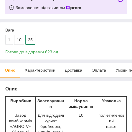
Замовлення під захистом
Вага
1
10
25
Готово до відправки 623 од.
Опис
Характеристики
Доставка
Оплата
Умови п
Опис
Виробник
Застосуванн
Норма
Упаковка
я
змішування
Завод
Для відгодівлі
10
поліетиленов
комбікормів
курчат
ий
«AGRO-V»
бройлерів,
пакет
(Україна)
індиків, гусей,