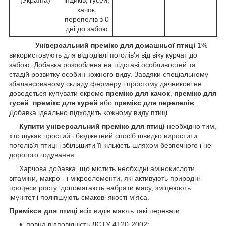
качок,
перепелів з 0
дні до забою
Універсальний премікс для домашньої птиці
1%
використовують для відгодівлі поголів'я від віку курчат до
забою. Добавка розроблена на підставі особливостей та
стадій розвитку особин кожного виду. Завдяки спеціальному
збалансованому складу фермеру і простому дачникові не
доведеться купувати окремо
премікс для качок
,
премікс для
гусей
,
премікс для курей
або
премікс для перепелів
.
Добавка ідеально підходить кожному виду птиці.
Купити універсальний премікс для птиці
необхідно тим,
хто шукає простий і бюджетний спосіб швидко виростити
поголів'я птиці і збільшити її кількість шляхом безпечного і не
дорогого годування.
Харчова добавка, що містить необхідні амінокислоти,
вітаміни, макро - і мікроелементи, які активують природні
процеси росту, допомагають набрати масу, зміцнюють
імунітет і поліпшують смакові якості м'яса.
Премікси для птиці
всіх видів мають такі переваги:
повна відповідність ДСТУ 4120-2002;