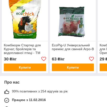
Комбікорм Стартер для
EcoPig-U Універсальний
Комб
Курчат, бройлерів та
премікс для свиней Агро-В
для 
водоплавної птиці - ТМ
Ориг
Агро-В - Оригінал
30
63
29
₴/кг
₴/кг
₴
Купити
Купити
Про нас
99% позитивних з 254 відгуків за рік
Працює з 11.02.2016