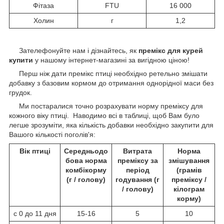
Фітаза
FTU
16 000
Холин
г
1,2
Зателефонуйте нам і дізнайтесь, як
премікс для курей
купити
у нашому інтернет-магазині за вигідною ціною!
Перш ніж дати премікс птиці необхідно ретельно змішати
добавку з базовим кормом до отримання однорідної маси без
грудок.
Ми постаралися точно розрахувати норму преміксу для
кожного віку птиці. Наводимо всі в таблиці, щоб Вам було
легше зрозуміти, яка кількість добавки необхідно закупити для
Вашого кількості поголів'я:
Вік птиці
Середньодо
Витрата
Норма
бова норма
преміксу за
змішування
комбікорму
період
(грамів
(г / голову)
годування (г
преміксу /
/ голову)
кілограм
корму)
с 0 до 11 дня
15-16
5
10