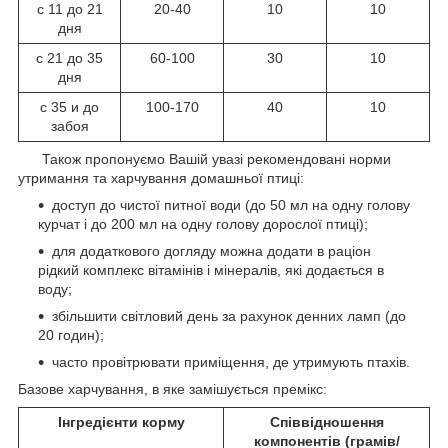
с 11 до 21
20-40
10
10
дня
с 21 до 35
60-100
30
10
дня
с 35 и до
100-170
40
10
забоя
Також пропонуємо Вашій увазі рекомендовані норми
утримання та харчування домашньої птиці:
доступ до чистої питної води (до 50 мл на одну голову
курчат і до 200 мл на одну голову дорослої птиці);
для додаткового догляду можна додати в раціон
рідкий комплекс вітамінів і мінералів, які додається в
воду;
збільшити світловий день за рахунок денних ламп (до
20 годин);
часто провітрювати приміщення, де утримують птахів.
Базове харчування, в яке замішується премікс:
Інгредієнти корму
Співвідношення
компонентів (грамів/