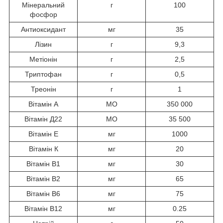
Мінеральний
г
100
фосфор
Антиоксидант
мг
35
Лізин
г
9,3
Метіонін
г
2,5
Триптофан
г
0,5
Треонін
г
1
Вітамін А
МО
350 000
Вітамін Д22
МО
35 500
Вітамін Е
мг
1000
Вітамін К
мг
20
Вітамін В1
мг
30
Вітамін В2
мг
65
Вітамін В6
мг
75
Вітамін В12
мг
0.25