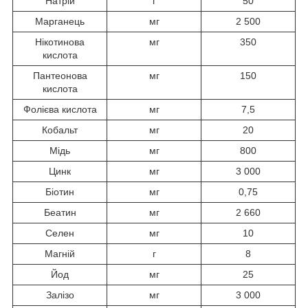
Натрій
г
50
Марганець
мг
2 500
Нікотинова
мг
350
кислота
Пантеонова
мг
150
кислота
Фолієва кислота
мг
7,5
Кобальт
мг
20
Мідь
мг
800
Цинк
мг
3 000
Біотин
мг
0,75
Беатин
мг
2 660
Селен
мг
10
Магній
г
8
Йод
мг
25
Залізо
мг
3 000