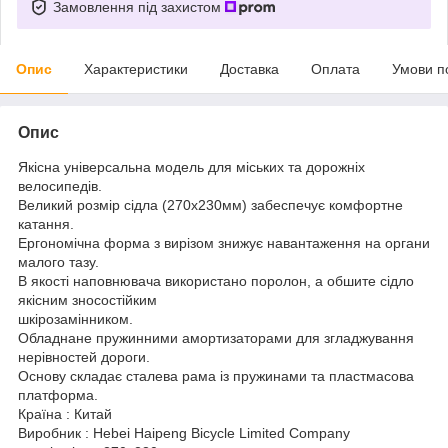
Замовлення під захистом
Опис
Характеристики
Доставка
Оплата
Умови п
Опис
Якісна універсальна модель для міських та дорожніх
велосипедів.
Великий розмір сідла (270х230мм) забеспечує комфортне
катання.
Ергономічна форма з вирізом знижує навантаження на органи
малого тазу.
В якості наповнювача використано поролон, а обшите сідло
якісним зносостійким
шкірозамінником.
Обладнане пружинними амортизаторами для згладжування
нерівностей дороги.
Основу складає сталева рама із пружинами та пластмасова
платформа.
Країна : Китай
Виробник : Hebei Haipeng Bicycle Limited Company