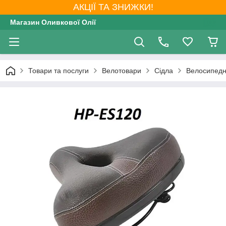
АКЦІЇ ТА ЗНИЖКИ!
Магазин Оливкової Олії
Товари та послуги
Велотовари
Сідла
Велосипедне