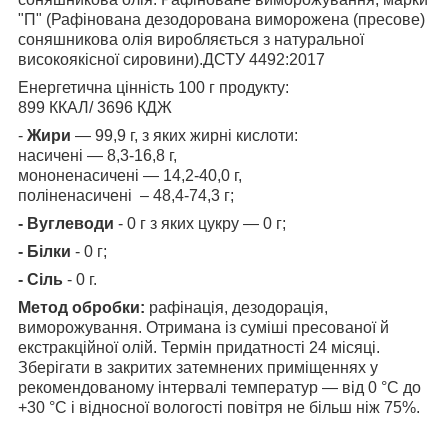
"П" (Рафінована дезодорована виморожена (пресове)
соняшникова олія виробляється з натуральної
високоякісної сировини).ДСТУ 4492:2017
Енергетична цінність 100 г продукту:
899 ККАЛ/ 3696 КДЖ
-
Жири
— 99,9 г, з яких жирні кислоти:
насичені — 8,3-16,8 г,
мононенасичені — 14,2-40,0 г,
поліненасичені – 48,4-74,3 г;
- Вуглеводи
- 0 г з яких цукру — 0 г;
- Білки
- 0 г;
- Сіль
- 0 г.
Метод обробки:
рафінація, дезодорація,
виморожування.
Отримана із суміші пресованої й
екстракційної олій. Термін придатності 24 місяці.
Зберігати в закритих затемнених приміщеннях у
рекомендованому інтервалі температур — від 0 °C до
+30 °C і відносної вологості повітря не більш ніж 75%.