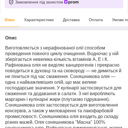
Замовлення під захистом
Опис
Характеристики
Доставка
Оплата
Умови п
Опис
Виготовляється з нерафінованої олії способом
проведення повного циклу очищення. Водночас у ній
зберігається невелика кількість вітамінів А, Е і К.
Рафінована олія не виділяє канцерогенів і прекрасно
поводиться в духовці та на сковороді — не димиться й
не піниться під час смаження
Соняшникова олія —
.
одна з найважливіших олій, що має велике
господарське значення. У кулінарії застосовується для
смаження та додавання в салати. З неї виробляють
маргарин і кулінарні жири (плутаємо гідрування).
Соняшникова олія застосовується для виготовлення
консервів, а також у миловаренні та лакофарбовій
промисловості. Соняшникова олія входить до складу
різних мазей.
Олія соняшникова "Масна" 100%
соняшникова олія. Рафіноване виморожування, марки