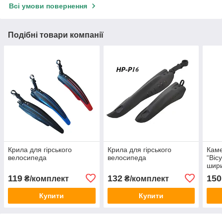
Всі умови повернення
Подібні товари компанії
Крила для гірського
Крила для гірського
Каме
велосипеда
велосипеда
“Bic
шири
119
132
150
₴/комплект
₴/комплект
Купити
Купити