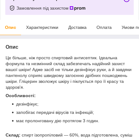
Замовлення під захистом
Опис
Характеристики
Доставка
Оплата
Умови п
Опис
Це більше, ніж просто спиртовий антисептик. Ідеальна
формула та незмінний склад забезпечать надійний захист
вашої шкіри! Адже засіб не тільки дезінфікує руки, а й завдяки
пантенолу сприяє швидкому загоєнню дрібних пошкоджень
шкіри. Гліцерин зволожує шкіру і піклується про її красу та
здоров'я.
Особливості:
дезінфікує;
запобігає передачі вірусів та інфекцій;
має пролонговану дію протягом 3 годин.
Склад:
спирт ізопропіловий — 60%, вода підготовлена, суміш