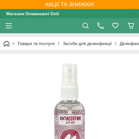
АКЦІЇ ТА ЗНИЖКИ!
Магазин Оливкової Олії
Товари та послуги
Засоби для дезинфекції
Дезінфекц