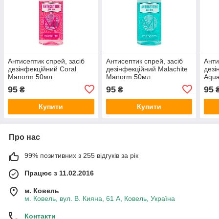
Антисептик спрей, засіб
Антисептик спрей, засіб
Анти
дезінфекційний Coral
дезінфекційний Malachite
дезі
Manorm 50мл
Manorm 50мл
Aqu
95
95
95
₴
₴
Купити
Купити
Про нас
99% позитивних з 255 відгуків за рік
Працює з 11.02.2016
м. Ковель
м. Ковель, вул. В. Кияна, 61 А, Ковель, Україна
Контакти