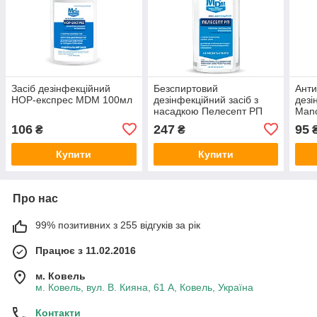
Засіб дезінфекційний
Безспиртовий
Анти
НОР-експрес MDM 100мл
дезінфекційний засіб з
дезі
насадкою Пелесепт РП
Man
MDM 500мл
106
247
95
₴
₴
Купити
Купити
Про нас
99% позитивних з 255 відгуків за рік
Працює з 11.02.2016
м. Ковель
м. Ковель, вул. В. Кияна, 61 А, Ковель, Україна
Контакти