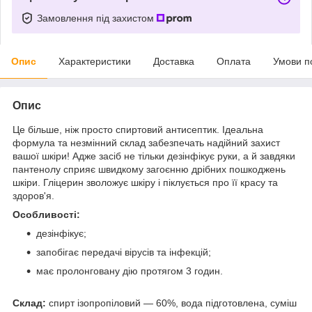
Замовлення під захистом
Опис
Характеристики
Доставка
Оплата
Умови п
Опис
Це більше, ніж просто спиртовий антисептик. Ідеальна
формула та незмінний склад забезпечать надійний захист
вашої шкіри! Адже засіб не тільки дезінфікує руки, а й завдяки
пантенолу сприяє швидкому загоєнню дрібних пошкоджень
шкіри. Гліцерин зволожує шкіру і піклується про її красу та
здоров'я.
Особливості:
дезінфікує;
запобігає передачі вірусів та інфекцій;
має пролонговану дію протягом 3 годин.
Склад:
спирт ізопропіловий — 60%, вода підготовлена, суміш