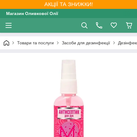
АКЦІЇ ТА ЗНИЖКИ!
Магазин Оливкової Олії
Товари та послуги
Засоби для дезинфекції
Дезінфекц