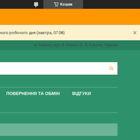
Кошик
ого робочого дня (завтра, 07.08).
м. Ковель, вул. В. Кияна, 61 А, Ковель, Україна
ПОВЕРНЕННЯ ТА ОБМІН
ВІДГУКИ