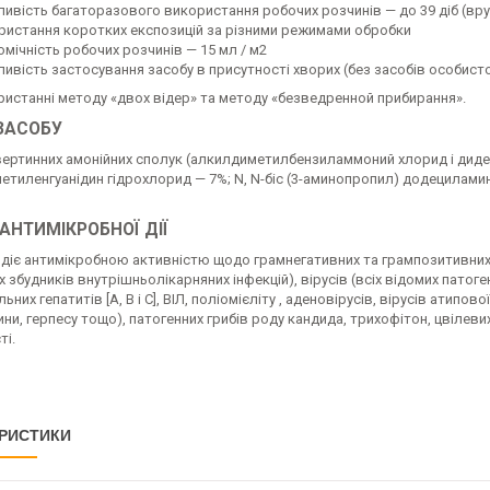
ивість багаторазового використання робочих розчинів — до 39 діб (вру
ристання коротких експозицій за різними режимами обробки
омічність робочих розчинів — 15 мл / м2
ивість застосування засобу в присутності хворих (без засобів особисто
ристанні методу «двох відер» та методу «безведренной прибирання».
ЗАСОБУ
вертинних амонійних сполук (алкилдиметилбензиламмоний хлорид і дид
етиленгуанідин гідрохлорид — 7%; N, N-біс (3-аминопропил) додециламин
АНТИМІКРОБНОЇ ДІЇ
діє антимікробною активністю щодо грамнегативних та грампозитивних 
 збудників внутрішньолікарняних інфекцій), вірусів (всіх відомих патогенн
ьних гепатитів [А, В і С], ВІЛ, поліомієліту , аденовірусів, вірусів атипо
ни, герпесу тощо), патогенних грибів роду кандида, трихофітон, цвілев
ті.
РИСТИКИ