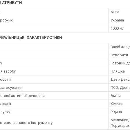
І АТРИБУТИ
к
MDM
иробник
Україна
1000 мл
УВАЛЬНИЦЬКІ ХАРАКТЕРИСТИКИ
Засіб для 
Створити
бу
Готовий д
я засобу
Пляшка
роботи
Дезінфекц
астосування
ПСО, Дезін
новної активної речовини
Аміни
лізації
Хімічна
пуску
Рідина
Медичний,
 стерилізованого інструменту
Перукарсь