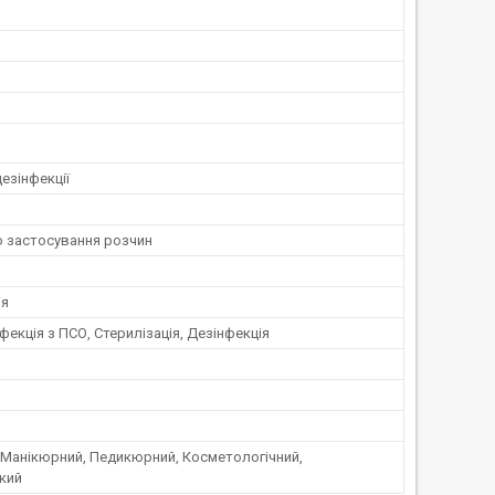
дезінфекції
о застосування розчин
ія
фекція з ПСО, Стерилізація, Дезінфекція
 Манікюрний, Педикюрний, Косметологічний,
кий