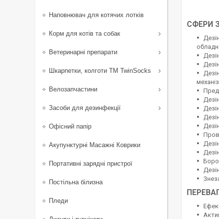
Наповнювач для котячих лотків
СФЕРИ 
Корм для котів та собак
Дезін
обладна
Ветеринарні препарати
Дезі
Дезі
Шкарпетки, колготи ТМ TwinSocks
Дезі
механі
Велозапчастини
Пред
Дезі
Засоби для дезинфекції
Дезі
Дезі
Дезі
Офісний папір
Пров
Дезін
Акупунктурні Масажні Коврики
Дезі
Боро
Портативні зарядні пристрої
Дезі
Знез
Постільна білизна
ПЕРЕВА
Пледи
Ефек
Акти