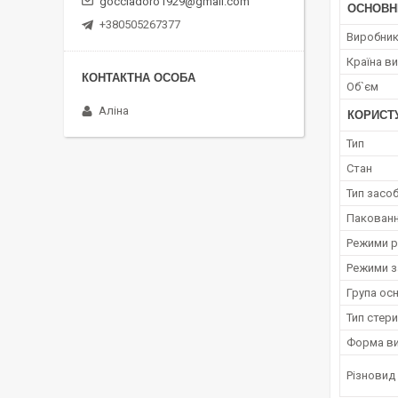
gocciadoro1929@gmail.com
ОСНОВН
+380505267377
Виробни
Країна в
Об`єм
Аліна
КОРИСТ
Тип
Стан
Тип засо
Пакованн
Режими 
Режими з
Група ос
Тип стери
Форма ви
Різновид