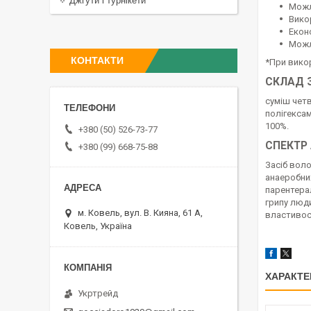
Джгути і турнікети
Можл
Вико
Екон
Можл
КОНТАКТИ
*При вико
СКЛАД 
суміш чет
полігексам
100%.
+380 (50) 526-73-77
СПЕКТР 
+380 (99) 668-75-88
Засіб воло
анаеробних
парентерал
грипу люди
м. Ковель, вул. В. Кияна, 61 А,
властивос
Ковель, Україна
ХАРАКТЕ
Укртрейд