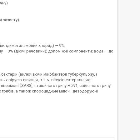
чну)
ї захисту)
ецилдиметиламоний хлорид) — 9%;
у — 3% (діючі речовини); допоміжні компоненти; вода — до
бактерій (включаючи мікобактерії туберкульозу, і
их вірусів людини, в т. ч. вірусів ентеральних і
вої пневмонії [SARS], пташиного грипу H5N1, свинячого грипу,
их грибів, а також спороцидные миючі, дезодоруючі