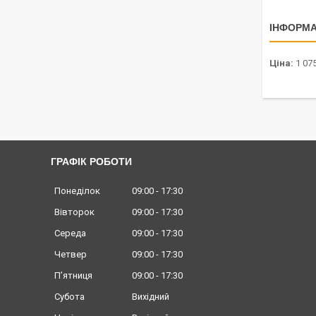
ІНФОРМА
Ціна:
1 075
ГРАФІК РОБОТИ
Понеділок
09:00
17:30
Вівторок
09:00
17:30
Середа
09:00
17:30
Четвер
09:00
17:30
Пʼятниця
09:00
17:30
Субота
Вихідний