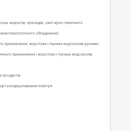
хонь апаратів, приладів, санітарно-технічного
 анестезіологічного обладнання)
 призначення, жорстких і гнучких ендоскопів ручним і
чного призначення і жорстких і гнучких ендоскопів
х продуктів
ії і кондиціонування повітря