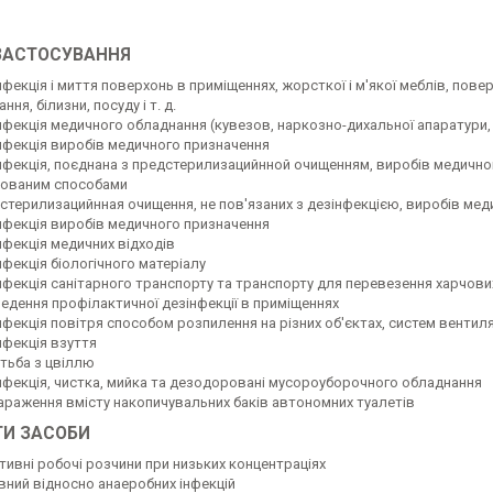
ЗАСТОСУВАННЯ
фекція і миття поверхонь в приміщеннях, жорсткої і м'якої меблів, повер
ння, білизни, посуду і т. д.
нфекція медичного обладнання (кувезов, наркозно-дихальної апаратури,
нфекція виробів медичного призначення
нфекція, поєднана з предстерилизацийнной очищенням, виробів медичного
зованим способами
стерилизацийнная очищення, не пов'язаних з дезінфекцією, виробів меди
нфекція виробів медичного призначення
нфекція медичних відходів
нфекція біологічного матеріалу
нфекція санітарного транспорту та транспорту для перевезення харчови
едення профілактичної дезінфекції в приміщеннях
фекція повітря способом розпилення на різних об'єктах, систем вентиляц
нфекція взуття
тьба з цвіллю
нфекція, чистка, мийка та дезодоровані мусороуборочного обладнання
араження вмісту накопичувальних баків автономних туалетів
ГИ ЗАСОБИ
тивні робочі розчини при низьких концентраціях
вний відносно анаеробних інфекцій