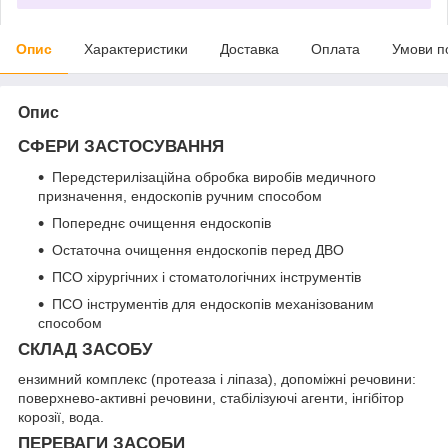
Опис
Характеристики
Доставка
Оплата
Умови п
Опис
СФЕРИ ЗАСТОСУВАННЯ
Передстерилізаційна обробка виробів медичного
призначення, ендоскопів ручним способом
Попереднє очищення ендоскопів
Остаточна очищення ендоскопів перед ДВО
ПСО хірургічних і стоматологічних інструментів
ПСО інструментів для ендоскопів механізованим
способом
СКЛАД ЗАСОБУ
ензимний комплекс (протеаза і ліпаза), допоміжні речовини:
поверхнево-активні речовини, стабілізуючі агенти, інгібітор
корозії, вода.
ПЕРЕВАГИ ЗАСОБИ