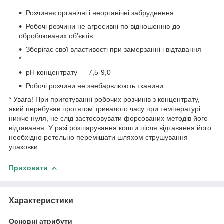
Розчиняє органічні і неорганічні забруднення
Робочі розчини не агресивні по відношенню до
оброблюваних об'єктів
Зберігає свої властивості при замерзанні і відтавання
*
рН концентрату — 7,5-9,0
Робочі розчини не знебарвлюють тканини
* Увага! При приготуванні робочих розчинів з концентрату,
який перебував протягом тривалого часу при температурі
нижче нуля, не слід застосовувати форсованих методів його
відтавання. У разі розшарування кошти після відтавання його
необхідно ретельно перемішати шляхом струшування
упаковки.
Приховати
Характеристики
Основні атрибути