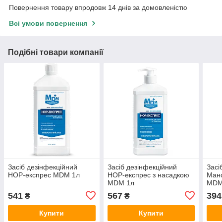
Повернення товару впродовж 14 днів за домовленістю
Всі умови повернення
Подібні товари компанії
Засіб дезінфекційний
Засіб дезінфекційний
Засі
НОР-експрес MDM 1л
НОР-експрес з насадкою
Мано
MDM 1л
MDM
541
567
394
₴
₴
Купити
Купити