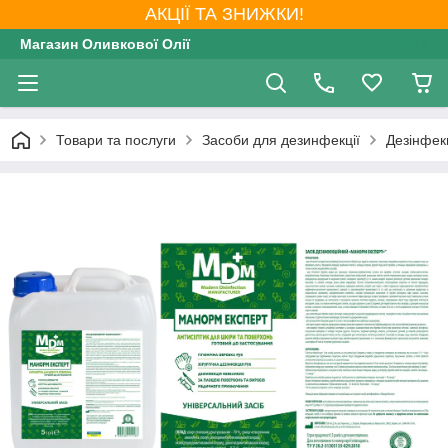
АКЦІЇ ТА ЗНИЖКИ!
Магазин Оливкової Олії
Товари та послуги
Засоби для дезинфекції
Дезінфекц