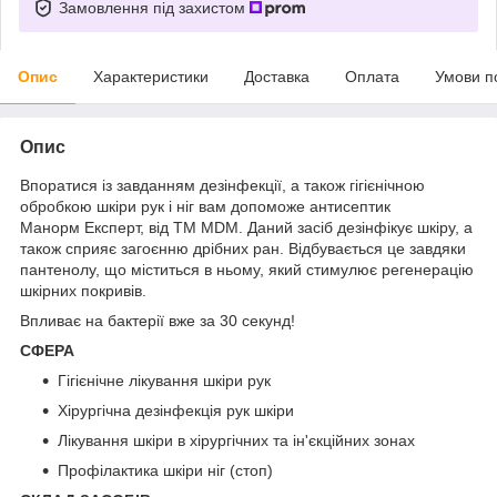
Замовлення під захистом
Опис
Характеристики
Доставка
Оплата
Умови п
Опис
Впоратися із завданням дезінфекції, а також гігієнічною
обробкою шкіри рук і ніг вам допоможе антисептик
Манорм Експерт, від ТМ MDM. Даний засіб дезінфікує шкіру, а
також сприяє загоєнню дрібних ран. Відбувається це завдяки
пантенолу, що міститься в ньому, який стимулює регенерацію
шкірних покривів.
Впливає на бактерії вже за 30 секунд!
СФЕРА
Гігієнічне лікування шкіри рук
Хірургічна дезінфекція рук шкіри
Лікування шкіри в хірургічних та ін'єкційних зонах
Профілактика шкіри ніг (стоп)