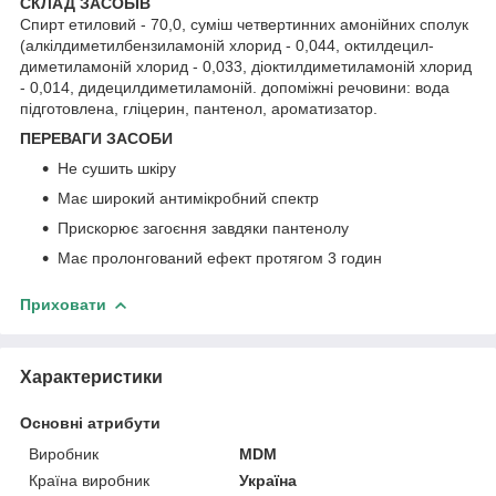
СКЛАД ЗАСОБІВ
Спирт етиловий - 70,0, суміш четвертинних амонійних сполук
(алкілдиметилбензиламоній хлорид - 0,044, октилдецил-
диметиламоній хлорид - 0,033, діоктилдиметиламоній хлорид
- 0,014, дидецилдиметиламоній. допоміжні речовини: вода
підготовлена, гліцерин, пантенол, ароматизатор.
ПЕРЕВАГИ ЗАСОБИ
Не сушить шкіру
Має широкий антимікробний спектр
Прискорює загоєння завдяки пантенолу
Має пролонгований ефект протягом 3 годин
Приховати
Характеристики
Основні атрибути
Виробник
MDM
Країна виробник
Україна