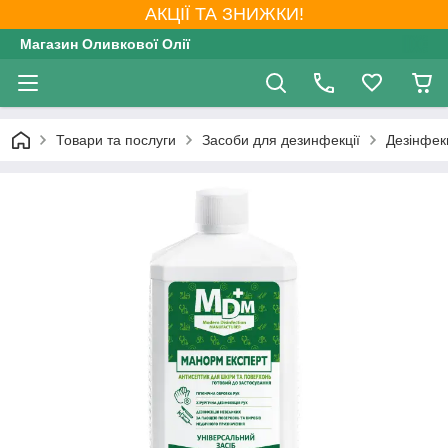
АКЦІЇ ТА ЗНИЖКИ!
Магазин Оливкової Олії
Товари та послуги
Засоби для дезинфекції
Дезінфекц