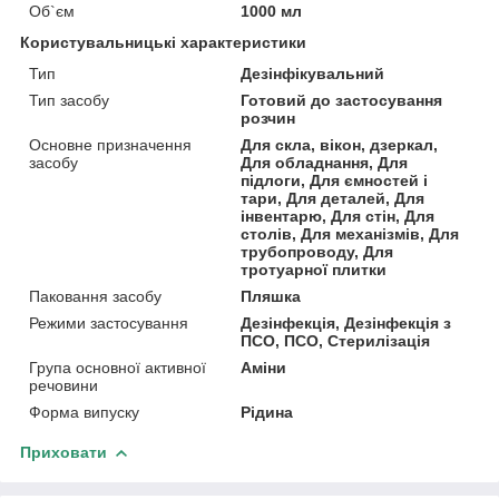
Об`єм
1000 мл
Користувальницькі характеристики
Тип
Дезінфікувальний
Тип засобу
Готовий до застосування
розчин
Основне призначення
Для скла, вікон, дзеркал,
засобу
Для обладнання, Для
підлоги, Для ємностей і
тари, Для деталей, Для
інвентарю, Для стін, Для
столів, Для механізмів, Для
трубопроводу, Для
тротуарної плитки
Паковання засобу
Пляшка
Режими застосування
Дезінфекція, Дезінфекція з
ПСО, ПСО, Стерилізація
Група основної активної
Аміни
речовини
Форма випуску
Рідина
Приховати