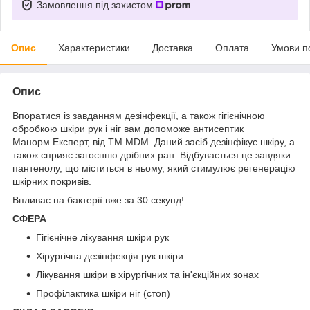
Замовлення під захистом
Опис
Характеристики
Доставка
Оплата
Умови п
Опис
Впоратися із завданням дезінфекції, а також гігієнічною
обробкою шкіри рук і ніг вам допоможе антисептик
Манорм Експерт, від ТМ MDM. Даний засіб дезінфікує шкіру, а
також сприяє загоєнню дрібних ран. Відбувається це завдяки
пантенолу, що міститься в ньому, який стимулює регенерацію
шкірних покривів.
Впливає на бактерії вже за 30 секунд!
СФЕРА
Гігієнічне лікування шкіри рук
Хірургічна дезінфекція рук шкіри
Лікування шкіри в хірургічних та ін'єкційних зонах
Профілактика шкіри ніг (стоп)