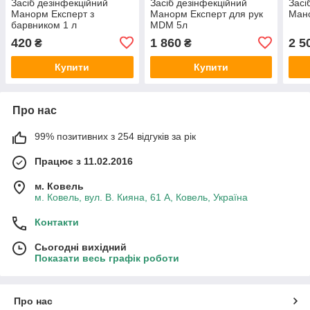
Засіб дезінфекційний
Засіб дезінфекційний
Засі
Манорм Експерт з
Манорм Експерт для рук
Ман
барвником 1 л
MDM 5л
420
1 860
2 5
₴
₴
Купити
Купити
Про нас
99% позитивних з 254 відгуків за рік
Працює з 11.02.2016
м. Ковель
м. Ковель, вул. В. Кияна, 61 А, Ковель, Україна
Контакти
Сьогодні вихідний
Показати весь графік роботи
Про нас