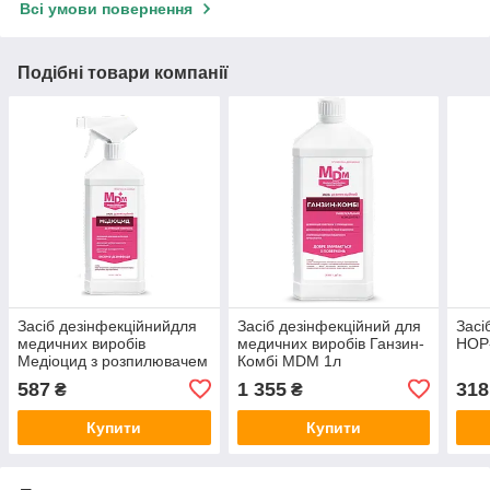
Всі умови повернення
Подібні товари компанії
Засіб дезінфекційнийдля
Засіб дезінфекційний для
Засі
медичних виробів
медичних виробів Ганзин-
НОР
Медіоцид з розпилювачем
Комбі MDM 1л
MDM 1л
587
1 355
318
₴
₴
Купити
Купити