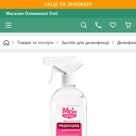
АКЦІЇ ТА ЗНИЖКИ!
Магазин Оливкової Олії
Товари та послуги
Засоби для дезинфекції
Дезінфекц