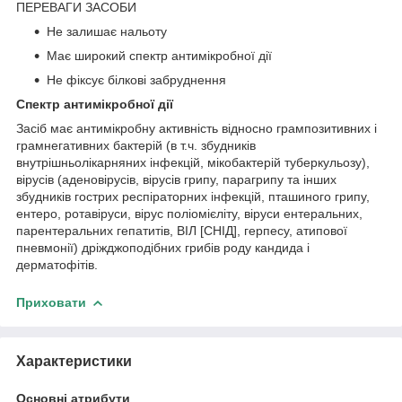
ПЕРЕВАГИ ЗАСОБИ
Не залишає нальоту
Має широкий спектр антимікробної дії
Не фіксує білкові забруднення
Спектр антимікробної дії
Засіб має антимікробну активність відносно грампозитивних і
грамнегативних бактерій (в т.ч. збудників
внутрішньолікарняних інфекцій, мікобактерій туберкульозу),
вірусів (аденовірусів, вірусів грипу, парагрипу та інших
збудників гострих респіраторних інфекцій, пташиного грипу,
ентеро, ротавіруси, вірус поліомієліту, віруси ентеральних,
парентеральних гепатитів, ВІЛ [СНІД], герпесу, атипової
пневмонії) дріжджоподібних грибів роду кандида і
дерматофітів.
Приховати
Характеристики
Основні атрибути