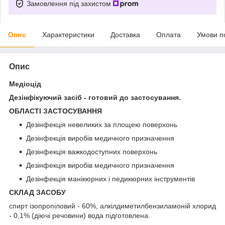
Замовлення під захистом
Опис
Характеристики
Доставка
Оплата
Умови п
Опис
Медіоцід
Дезінфікуючий засіб - готовий до застосування.
ОБЛАСТІ ЗАСТОСУВАННЯ
Дезінфекція невеликих за площею поверхонь
Дезінфекція виробів медичного призначення
Дезінфекція важкодоступних поверхонь
Дезінфекція виробів медичного призначення
Дезінфекція манікюрних і педикюрних інструментів
СКЛАД ЗАСОБУ
спирт ізопропіловий - 60%, алкілдиметилбензиламоній хлорид
- 0,1% (діючі речовини) вода підготовлена.