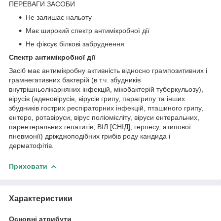
ПЕРЕВАГИ ЗАСОБИ
Не залишає нальоту
Має широкий спектр антимікробної дії
Не фіксує білкові забруднення
Спектр антимікробної дії
Засіб має антимікробну активність відносно грампозитивних і
грамнегативних бактерій (в т.ч. збудників
внутрішньолікарняних інфекцій, мікобактерій туберкульозу),
вірусів (аденовірусів, вірусів грипу, парагрипу та інших
збудників гострих респіраторних інфекцій, пташиного грипу,
ентеро, ротавіруси, вірус поліомієліту, віруси ентеральних,
парентеральних гепатитів, ВІЛ [СНІД], герпесу, атипової
пневмонії) дріжджоподібних грибів роду кандида і
дерматофітів.
Приховати
Характеристики
Основні атрибути