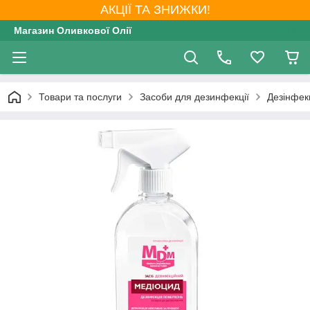
АКЦІЇ ТА ЗНИЖКИ!
Магазин Оливкової Олії
Товари та послуги
Засоби для дезинфекції
Дезінфекц