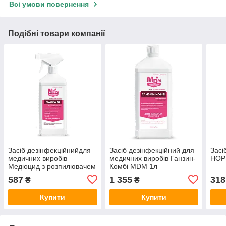
Всі умови повернення
Подібні товари компанії
Засіб дезінфекційнийдля
Засіб дезінфекційний для
Засі
медичних виробів
медичних виробів Ганзин-
НОР
Медіоцид з розпилювачем
Комбі MDM 1л
MDM 1л
587
1 355
318
₴
₴
Купити
Купити