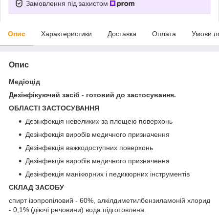
Замовлення під захистом
Опис
Характеристики
Доставка
Оплата
Умови п
Опис
Медіоцід
Дезінфікуючий засіб - готовий до застосування.
ОБЛАСТІ ЗАСТОСУВАННЯ
Дезінфекція невеликих за площею поверхонь
Дезінфекція виробів медичного призначення
Дезінфекція важкодоступних поверхонь
Дезінфекція виробів медичного призначення
Дезінфекція манікюрних і педикюрних інструментів
СКЛАД ЗАСОБУ
спирт ізопропіловий - 60%, алкілдиметилбензиламоній хлорид
- 0,1% (діючі речовини) вода підготовлена.