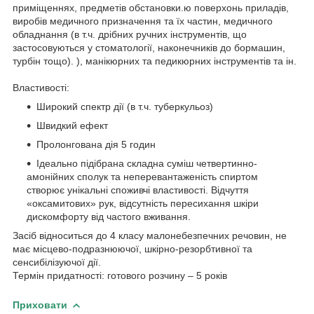
приміщеннях, предметів обстановки.ю поверхонь приладів,
виробів медичного призначення та їх частин, медичного
обладнання (в т.ч. дрібних ручних інструментів, що
застосовуються у стоматології, наконечників до бормашин,
турбін тощо). ), манікюрних та педикюрних інструментів та ін.
Властивості:
Широкий спектр дії (в т.ч. туберкульоз)
Швидкий ефект
Пролонгована дія 5 годин
Ідеально підібрана складна суміш четвертинно-
амонійних сполук та неперевантаженість спиртом
створює унікальні споживчі властивості. Відчуття
«оксамитових» рук, відсутність пересихання шкіри
дискомфорту від частого вживання.
Засіб відноситься до 4 класу малонебезпечних речовин, не
має місцево-подразнюючої, шкірно-резорбтивної та
сенсибілізуючої дії.
Термін придатності: готового розчину – 5 років
Приховати