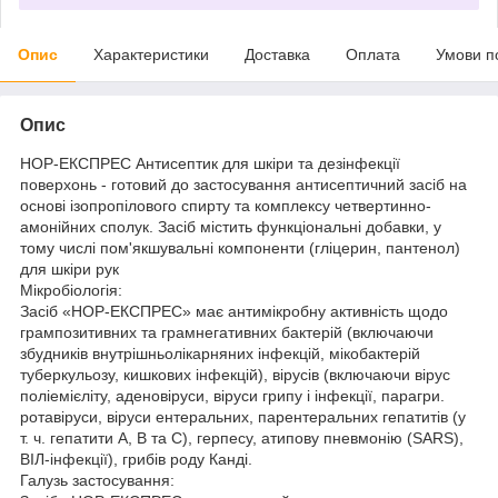
Опис
Характеристики
Доставка
Оплата
Умови п
Опис
НОР-ЕКСПРЕС Антисептик для шкіри та дезінфекції
поверхонь - готовий до застосування антисептичний засіб на
основі ізопропілового спирту та комплексу четвертинно-
амонійних сполук. Засіб містить функціональні добавки, у
тому числі пом'якшувальні компоненти (гліцерин, пантенол)
для шкіри рук
Мікробіологія:
Засіб «НОР-ЕКСПРЕС» має антимікробну активність щодо
грампозитивних та грамнегативних бактерій (включаючи
збудників внутрішньолікарняних інфекцій, мікобактерій
туберкульозу, кишкових інфекцій), вірусів (включаючи вірус
поліемієліту, аденовіруси, віруси грипу і інфекції, парагри.
ротавіруси, віруси ентеральних, парентеральних гепатитів (у
т. ч. гепатити А, В та С), герпесу, атипову пневмонію (SARS),
ВІЛ-інфекції), грибів роду Канді.
Галузь застосування: