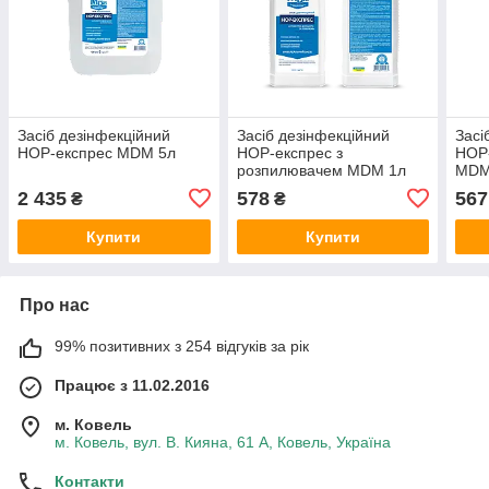
Засіб дезінфекційний
Засіб дезінфекційний
Засі
НОР-експрес MDM 5л
НОР-експрес з
НОР-
розпилювачем MDM 1л
MDM
2 435
578
567
₴
₴
Купити
Купити
Про нас
99% позитивних з 254 відгуків за рік
Працює з 11.02.2016
м. Ковель
м. Ковель, вул. В. Кияна, 61 А, Ковель, Україна
Контакти