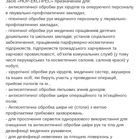
Засіб «НОР-ЕКСПРЕС» призначений для:
- антисептичної обробки рук хірургів та оперуючого персоналу
в лікувально-профілактичних закладах;
- гігієнічної обробки рук медичного персоналу у лікувально-
профілактичних закладах;
- гігієнічної обробки рук медичних працівників дитячих
дошкільних та шкільних закладів; установ соціального
забезпечення; працівників парфумерно-косметичних
підприємств, підприємств громадського харчування та
харчової промисловості, об'єктів комунальних служб (у тому
числі перукарських та косметичних салонів, салонів краси) у
побуті;
- хірургічної обробки рук хірургів, медичних сестер, акушерок
та інших осіб, які беруть участь у проведенні операцій,
прийомі пологів та ін.;
- антисептичної обробки ліктьових згинів донорів;
- антисептичної обробки шкіри операційного та ін'єкційного
полів;
- Антисептична обробка шкіри ніг (стопи) з метою
профілактики грибкових захворювань.
- для просочення серветок одноразового використання для
очищення та антисептичної обробки шкіри рук та тіла для
дезінфекції медичних рукавичок;
- для дезінфекції невеликих за площею поверхонь у