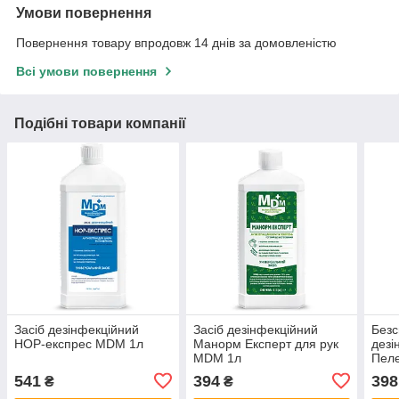
Умови повернення
Повернення товару впродовж 14 днів за домовленістю
Всі умови повернення
Подібні товари компанії
Засіб дезінфекційний
Засіб дезінфекційний
Безс
НОР-експрес MDM 1л
Манорм Експерт для рук
дезі
MDM 1л
Пел
541
394
398
₴
₴