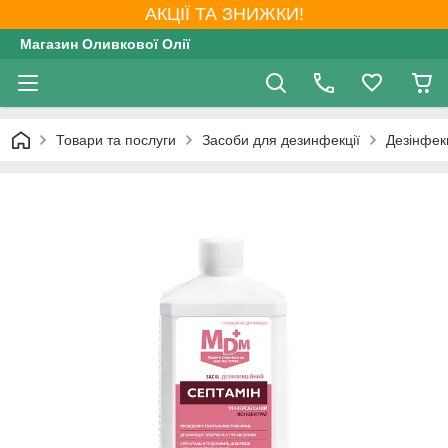
АКЦІЇ ТА ЗНИЖКИ!
Магазин Оливкової Олії
Товари та послуги
Засоби для дезинфекції
Дезінфекц