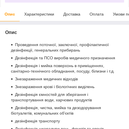
Опис
Характеристики
Доставка
Оплата
Умови п
Опис
Проведення поточної, заключної, профілактичної
дезінфекції, генеральних прибирань
Дезінфекція та ПСО виробів медичного призначення
Дезінфекція і мийка поверхонь в приміщеннях,
санітарно-технічного обладнання, посуду, білизни і т.д.
Знезараження медичних відходів
Знезараження крові і біологічних виділень
Дезінфекція ємностей для зберігання і
транспортування води, харчових продуктів
Дезінфекція, чистка, мийка та дезодорування
біотуалетів, комунальних об'єктів
дезінфекція транспорту
Дезінфекція шкаралупи яєць, фруктів та овочів