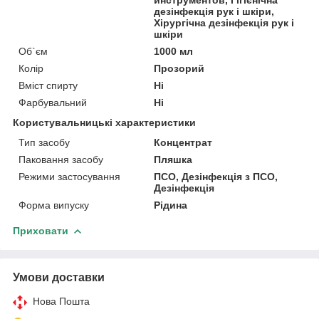
дезінфекція рук і шкіри,
Хірургічна дезінфекція рук і
шкіри
Об`єм
1000 мл
Колір
Прозорий
Вміст спирту
Ні
Фарбувальний
Ні
Користувальницькі характеристики
Тип засобу
Концентрат
Паковання засобу
Пляшка
Режими застосування
ПСО, Дезінфекція з ПСО,
Дезінфекція
Форма випуску
Рідина
Приховати
Умови доставки
Нова Пошта