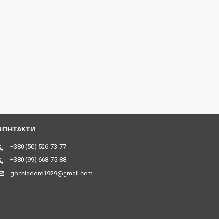
+380 (50) 526-73-77
+380 (99) 668-75-88
gocciadoro1929@gmail.com