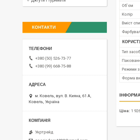
Джгути і турнікети
Об`єм
Колір
Вміст сп
КОНТАКТИ
Фарбува
КОРИСТ
Тип засо
+380 (50) 526-73-77
Пакованн
+380 (99) 668-75-88
Режими з
Форма ви
ІНФОРМА
м. Ковель, вул. В. Кияна, 61 А,
Ковель, Україна
Ціна:
1 926
Укртрейд