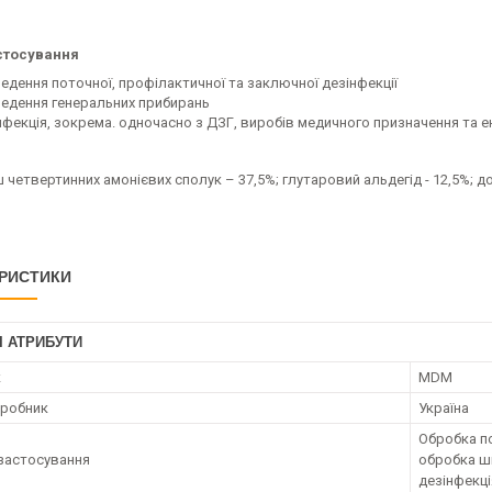
стосування
едення поточної, профілактичної та заключної дезінфекції
едення генеральних прибирань
нфекція, зокрема. одночасно з ДЗГ, виробів медичного призначення та 
 четвертинних амонієвих сполук – 37,5%; глутаровий альдегід - 12,5%; д
РИСТИКИ
І АТРИБУТИ
к
MDM
иробник
Україна
Обробка п
застосування
обробка шкі
дезінфекці