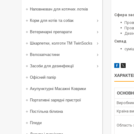
Наповнювач для котячих лотків
Сфера за
Корм для котів та собак
Пров
Пров
Ветеринарні препарати
Дезі
Склад
Шкарпетки, колготи ТМ TwinSocks
суміш
Велозапчастини
Засоби для дезинфекції
ХАРАКТЕ
Офісний папір
Акупунктурні Масажні Коврики
ОСНОВН
Портативні зарядні пристрої
Виробни
Країна в
Постільна білизна
Пледи
Область 