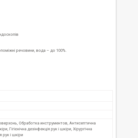
ендоскопів
опоміжні речовини, вода – до 100%.
оверхонь, Обработка инструментов, Антисептична
ри, Гігієнічна дезінфекція рук і шкіри, Хірургічна
я рук і шкіри