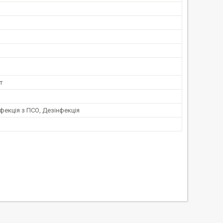
т
фекція з ПСО, Дезінфекція