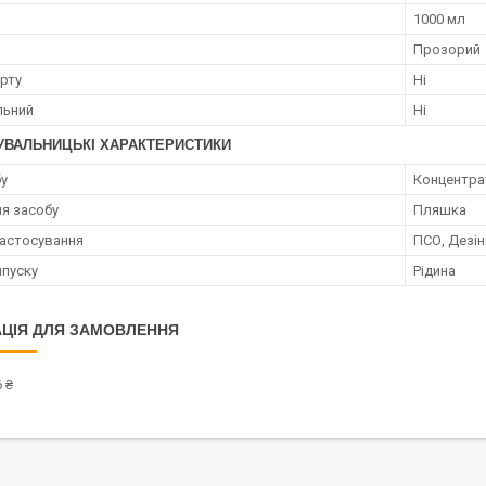
1000 мл
Прозорий
ирту
Ні
льний
Ні
УВАЛЬНИЦЬКІ ХАРАКТЕРИСТИКИ
бу
Концентра
я засобу
Пляшка
астосування
ПСО, Дезін
пуску
Рідина
ЦІЯ ДЛЯ ЗАМОВЛЕННЯ
 ₴