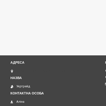
м. Ковель, вул. В. Кияна, 61 А, Ковель, Україна
Укртрейд
Аліна