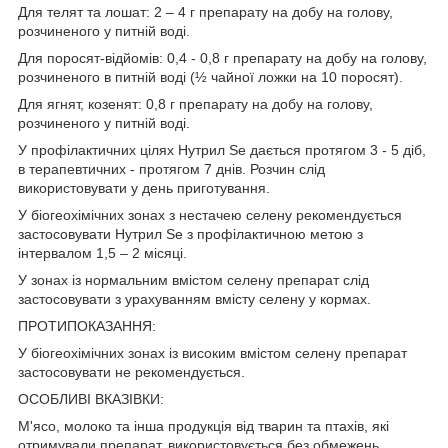
Для телят та лошат: 2 – 4 г препарату на добу на голову,
розчиненого у питній воді.
Для поросят-відйомів: 0,4 - 0,8 г препарату на добу на голову,
розчиненого в питній воді (½ чайної ложки на 10 поросят).
Для ягнят, козенят: 0,8 г препарату на добу на голову,
розчиненого у питній воді.
У профілактичних цілях Нутрил Se дається протягом 3 - 5 діб,
в терапевтичних - протягом 7 днів. Розчин слід
використовувати у день приготування.
У біогеохімічних зонах з нестачею селену рекомендується
застосовувати Нутрил Se з профілактичною метою з
інтервалом 1,5 – 2 місяці.
У зонах із нормальним вмістом селену препарат слід
застосовувати з урахуванням вмісту селену у кормах.
ПРОТИПОКАЗАННЯ:
У біогеохімічних зонах із високим вмістом селену препарат
застосовувати не рекомендується.
ОСОБЛИВІ ВКАЗІВКИ:
М'ясо, молоко та інша продукція від тварин та птахів, які
отримували препарат, використовується без обмежень.