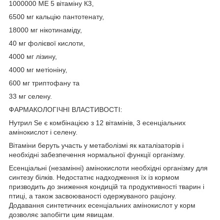
1000000 МЕ 5 вітаміну К3,
6500 мг кальцію пантотенату,
18000 мг нікотинаміду,
40 мг фолієвої кислоти,
4000 мг лізину,
4000 мг метіоніну,
600 мг триптофану та
33 мг селену.
ФАРМАКОЛОГІЧНІ ВЛАСТИВОСТІ:
Нутрил Se є комбінацією з 12 вітамінів, 3 есенціальних
амінокислот і селену.
Вітаміни беруть участь у метаболізмі як каталізаторів і
необхідні забезпечення нормальної функції організму.
Есенціальні (незамінні) амінокислоти необхідні організму для
синтезу білків. Недостатнє надходження їх із кормом
призводить до зниження кондицій та продуктивності тварин і
птиці, а також засвоюваності одержуваного раціону.
Додавання синтетичних есенціальних амінокислот у корм
дозволяє запобігти цим явищам.