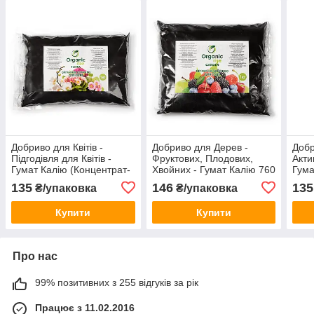
Добриво для Квітів -
Добриво для Дерев -
Добр
Підгодівля для Квітів -
Фруктових, Плодових,
Акти
Гумат Калію (Концентрат-
Хвойних - Гумат Калію 760
Гума
порошок 760 г/кг)
г/кг
760 г
135
146
135
₴/упаковка
₴/упаковка
Купити
Купити
Про нас
99% позитивних з 255 відгуків за рік
Працює з 11.02.2016