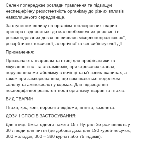
Селен попереджає розлади травлення та підвищує
неспецифічну резистентність організму до різних впливів
навколишнього середовища.
За ступенем впливу на організм теплокровних тварин
препарат відноситься до малонебезпечних речовин і в
рекомендованих дозах не виявляє місцевоподразнюючої,
резорбтивно-токсичної, алергічної та сенсибілізуючої дії.
Призначення:
Призначають тваринам та птиці для профілактики та
лікування гіпо- та авітамінозів, при стресових станах,
порушеннях метаболізму в печінці та м'язових тканинах, а
також при захворюваннях, що викликаються недоліком
селену та амінокислот у кормах. Для підвищення
неспецифічної резистентності організму тварин та птахів.
ВИД ТВАРИН:
Птахи, крс, коні, поросята-відйоми, ягнята, козенята.
ДОЗИ І СПОСІБ ЗАСТОСУВАННЯ:
Для птиці: Вміст одного пакета 15 г Нутрил Se розчиняють у
30 л води для пиття (це добова доза для 190 курей-несучок,
300 молодок, 300 – 380 курчат або 75 індиків).