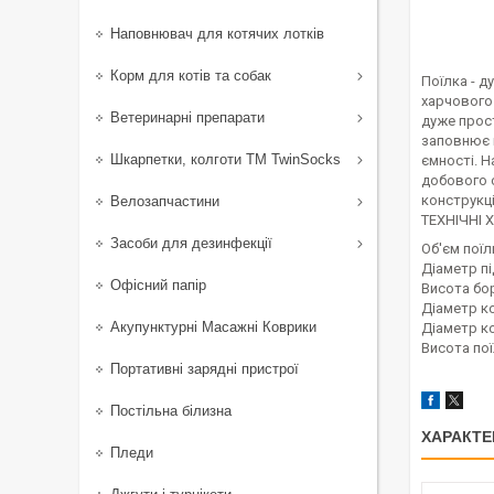
Наповнювач для котячих лотків
Корм для котів та собак
Поїлка - д
харчового 
Ветеринарні препарати
дуже прос
заповнює п
Шкарпетки, колготи ТМ TwinSocks
ємності. 
добового с
конструкці
Велозапчастини
ТЕХНІЧНІ
Засоби для дезинфекції
Об'єм поїл
Діаметр п
Офісний папір
Висота бо
Діаметр к
Акупунктурні Масажні Коврики
Діаметр к
Висота пої
Портативні зарядні пристрої
Постільна білизна
ХАРАКТЕ
Пледи