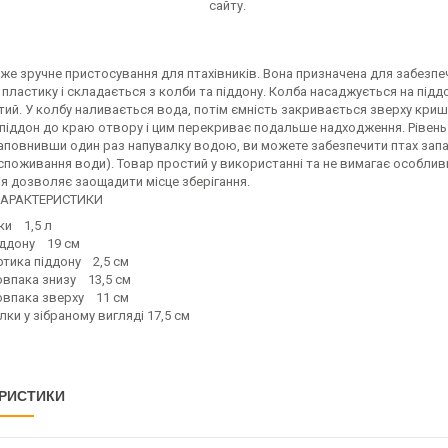
сайту.
уже зручне пристосування для птахівників. Вона призначена для забезпе
пластику і складається з колби та піддону. Колба насаджується на під
тий. У колбу наливається вода, потім ємність закривається зверху кри
іддон до краю отвору і цим перекриває подальше надходження. Рівень в
Наповнивши один раз напувалку водою, ви можете забезпечити птах запа
поживання води). Товар простий у використанні та не вимагає особливих
я дозволяє заощадити місце зберігання.
 ХАРАКТЕРИСТИКИ
ки 1,5 л
іддону 19 см
ртика піддону 2,5 см
овпака знизу 13,5 см
овпака зверху 11 см
лки у зібраному вигляді 17,5 см
РИСТИКИ