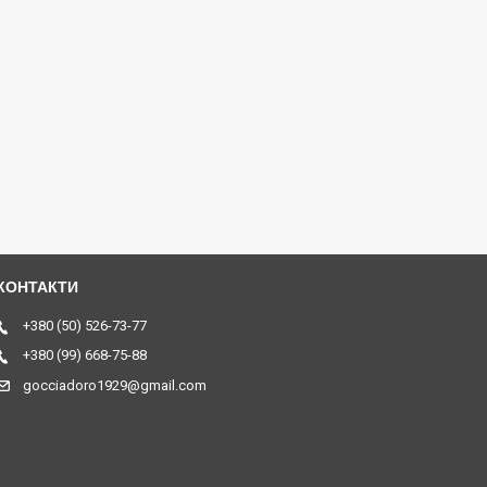
+380 (50) 526-73-77
+380 (99) 668-75-88
gocciadoro1929@gmail.com