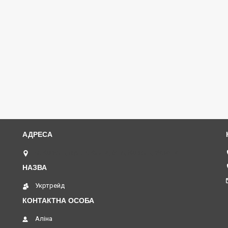
м. Ковель, вул. В. Кияна, 61 А, Ковель, Україна
Укртрейд
Аліна