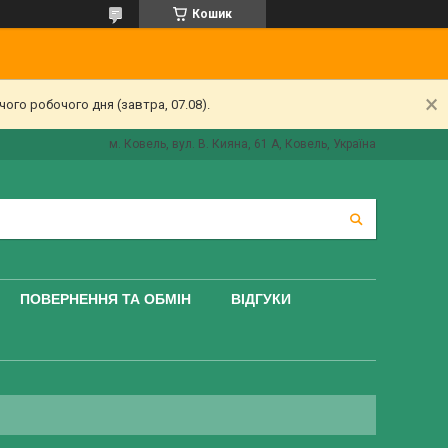
Кошик
ого робочого дня (завтра, 07.08).
м. Ковель, вул. В. Кияна, 61 А, Ковель, Україна
ПОВЕРНЕННЯ ТА ОБМІН
ВІДГУКИ