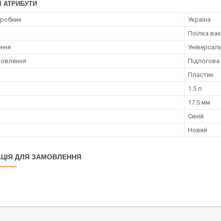
І АТРИБУТИ
иробник
Україна
Поїлка ва
ення
Універсал
новлення
Підлогова
Пластик
1.5 л
17.5 мм
Синій
Новий
ЦІЯ ДЛЯ ЗАМОВЛЕННЯ