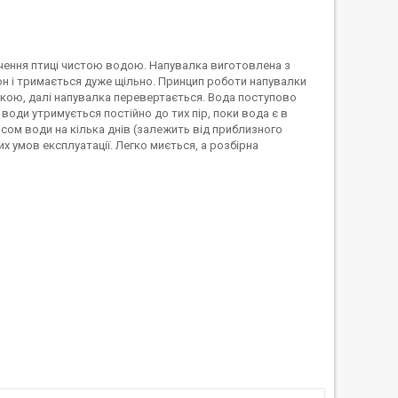
чення птиці чистою водою. Напувалка виготовлена ​​з
дон і тримається дуже щільно. Принцип роботи напувалки
шкою, далі напувалка перевертається. Вода поступово
оди утримується постійно до тих пір, поки вода є в
сом води на кілька днів (залежить від приблизного
 умов експлуатації. Легко миється, а розбірна