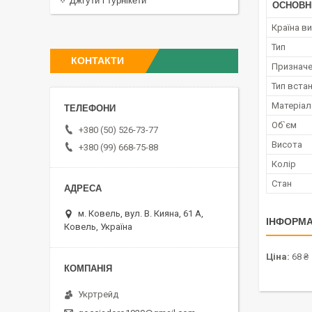
Джгути і турнікети
ОСНОВН
Країна в
Тип
КОНТАКТИ
Признач
Тип вста
Матеріал
Об`єм
+380 (50) 526-73-77
Висота
+380 (99) 668-75-88
Колір
Стан
м. Ковель, вул. В. Кияна, 61 А,
ІНФОРМА
Ковель, Україна
Ціна:
68 ₴
Укртрейд