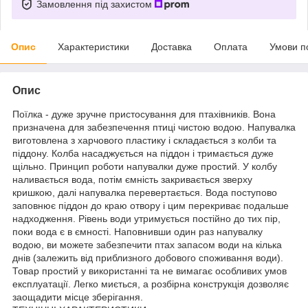
Замовлення під захистом
Опис
Характеристики
Доставка
Оплата
Умови п
Опис
Поїлка - дуже зручне пристосування для птахівників. Вона
призначена для забезпечення птиці чистою водою. Напувалка
виготовлена ​​з харчового пластику і складається з колби та
піддону. Колба насаджується на піддон і тримається дуже
щільно. Принцип роботи напувалки дуже простий. У колбу
наливається вода, потім ємність закривається зверху
кришкою, далі напувалка перевертається. Вода поступово
заповнює піддон до краю отвору і цим перекриває подальше
надходження. Рівень води утримується постійно до тих пір,
поки вода є в ємності. Наповнивши один раз напувалку
водою, ви можете забезпечити птах запасом води на кілька
днів (залежить від приблизного добового споживання води).
Товар простий у використанні та не вимагає особливих умов
експлуатації. Легко миється, а розбірна конструкція дозволяє
заощадити місце зберігання.