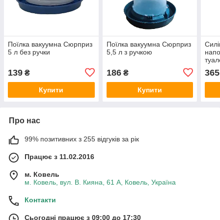
Поїлка вакуумна Сюрприз
Поїлка вакуумна Сюрприз
Силі
5 л без ручки
5,5 л з ручкою
напо
туал
кг (7
139
186
365
₴
₴
Купити
Купити
Про нас
99% позитивних з 255 відгуків за рік
Працює з 11.02.2016
м. Ковель
м. Ковель, вул. В. Кияна, 61 А, Ковель, Україна
Контакти
Сьогодні працює з 09:00 до 17:30