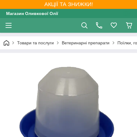
АКЦІЇ ТА ЗНИЖКИ!
Магазин Оливкової Олії
Товари та послуги
Ветеринарні препарати
Поїлки, г