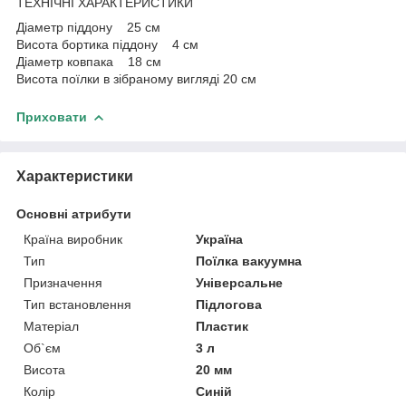
ТЕХНІЧНІ ХАРАКТЕРИСТИКИ
Діаметр піддону 25 см
Висота бортика піддону 4 см
Діаметр ковпака 18 см
Висота поїлки в зібраному вигляді 20 см
Приховати
Характеристики
Основні атрибути
Країна виробник
Україна
Тип
Поїлка вакуумна
Призначення
Універсальне
Тип встановлення
Підлогова
Матеріал
Пластик
Об`єм
3 л
Висота
20 мм
Колір
Синій