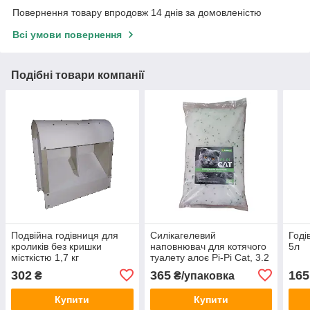
Повернення товару впродовж 14 днів за домовленістю
Всі умови повернення
Подібні товари компанії
Подвійна годівниця для
Силікагелевий
Годі
кроликів без кришки
наповнювач для котячого
5л
місткістю 1,7 кг
туалету алоє Pi-Pi Cat, 3.2
кг (7,6 л)
302
365
165
₴
₴/упаковка
Купити
Купити