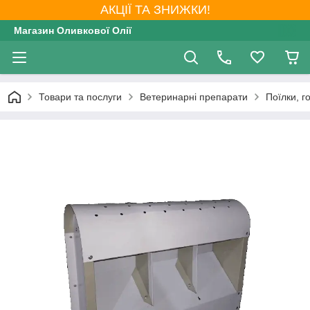
АКЦІЇ ТА ЗНИЖКИ!
Магазин Оливкової Олії
Товари та послуги
Ветеринарні препарати
Поїлки, г