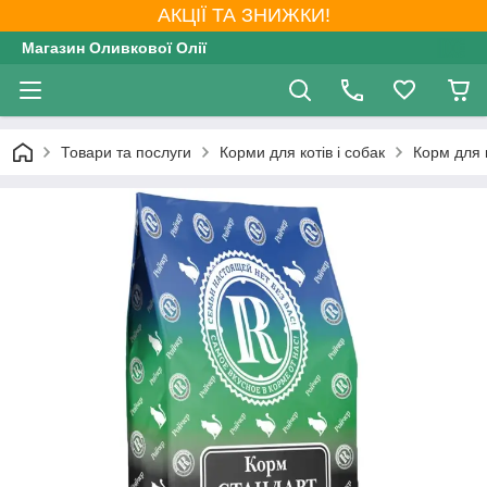
АКЦІЇ ТА ЗНИЖКИ!
Магазин Оливкової Олії
Товари та послуги
Корми для котів і собак
Корм для 