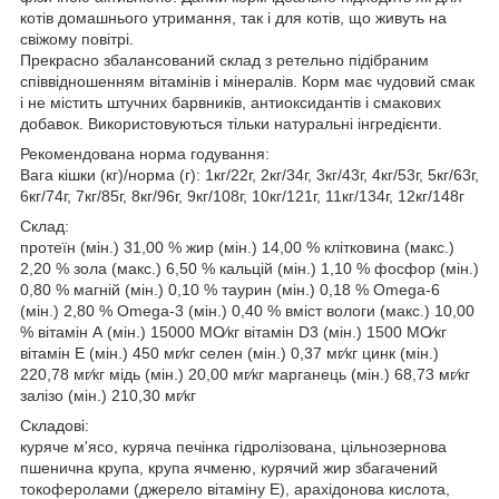
котів домашнього утримання, так і для котів, що живуть на
свіжому повітрі.
Прекрасно збалансований склад з ретельно підібраним
співвідношенням вітамінів і мінералів. Корм має чудовий смак
і не містить штучних барвників, антиоксидантів і смакових
добавок. Використовуються тільки натуральні інгредієнти.
Рекомендована норма годування:
Вага кішки (кг)/норма (г): 1кг/22г, 2кг/34г, 3кг/43г, 4кг/53г, 5кг/63г,
6кг/74г, 7кг/85г, 8кг/96г, 9кг/108г, 10кг/121г, 11кг/134г, 12кг/148г
Склад:
протеїн (мін.) 31,00 % жир (мін.) 14,00 % клітковина (макс.)
2,20 % зола (макс.) 6,50 % кальцій (мін.) 1,10 % фосфор (мін.)
0,80 % магній (мін.) 0,10 % таурин (мін.) 0,18 % Omega-6
(мін.) 2,80 % Omega-3 (мін.) 0,40 % вміст вологи (макс.) 10,00
% вітамін А (мін.) 15000 МО⁄кг вітамін D3 (мін.) 1500 МО⁄кг
вітамін Е (мін.) 450 мг⁄кг селен (мін.) 0,37 мг⁄кг цинк (мін.)
220,78 мг⁄кг мідь (мін.) 20,00 мг⁄кг марганець (мін.) 68,73 мг⁄кг
залізо (мін.) 210,30 мг⁄кг
Складові:
куряче м'ясо, куряча печінка гідролізована, цільнозернова
пшенична крупа, крупа ячменю, курячий жир збагачений
токоферолами (джерело вітаміну Е), арахідонова кислота,