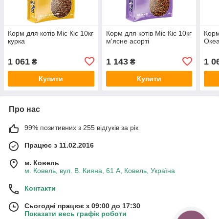
Корм для котів Міс Кіс 10кг
Корм для котів Міс Кіс 10кг
Корм
курка
м'ясне асорті
Океа
1 061
1 143
1 0
₴
₴
Купити
Купити
Про нас
99% позитивних з 255 відгуків за рік
Працює з 11.02.2016
м. Ковель
м. Ковель, вул. В. Кияна, 61 А, Ковель, Україна
Контакти
Сьогодні працює з 09:00 до 17:30
Показати весь графік роботи