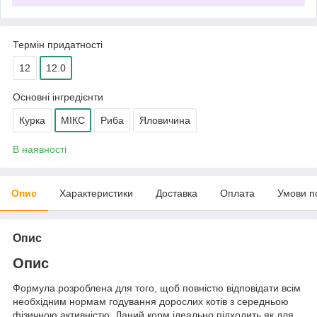
Термін придатності
12
12.0
Основні інгредієнти
Курка
МІКС
Риба
Яловичина
В наявності
Опис
Характеристики
Доставка
Оплата
Умови п
Опис
Опис
Формула розроблена для того, щоб повністю відповідати всім
необхідним нормам годування дорослих котів з середньою
фізичною активністю. Даний корм ідеально підходить як для