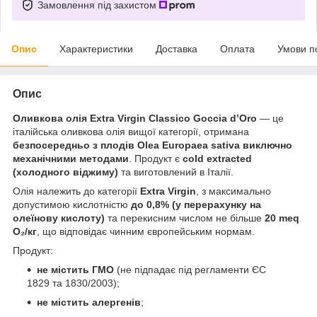
Замовлення під захистом
Опис
Характеристики
Доставка
Оплата
Умови п
Опис
Оливкова олія Extra Virgin Classico Goccia d’Oro
— це
італійська оливкова олія вищої категорії, отримана
безпосередньо з плодів Olea Europaea sativa виключно
механічними методами
. Продукт є
cold extracted
(холодного віджиму)
та виготовлений в Італії.
Олія належить до категорії
Extra Virgin
, з максимально
допустимою кислотністю
до 0,8% (у перерахунку на
олеїнову кислоту)
та перекисним числом не більше
20 meq
O₂/кг
, що відповідає чинним європейським нормам.
Продукт:
не містить ГМО
(не підпадає під регламенти ЄС
1829 та 1830/2003);
не містить алергенів
;