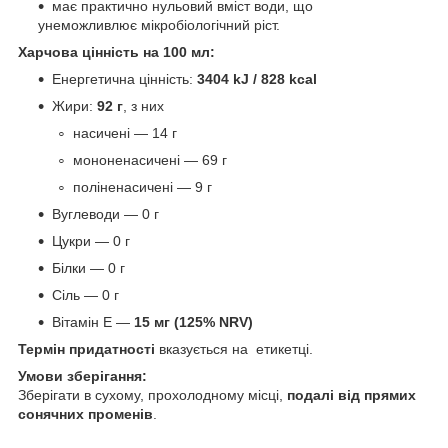
має практично нульовий вміст води, що
унеможливлює мікробіологічний ріст.
Харчова цінність на 100 мл:
Енергетична цінність:
3404 kJ / 828 kcal
Жири:
92 г
, з них
насичені — 14 г
мононенасичені — 69 г
поліненасичені — 9 г
Вуглеводи — 0 г
Цукри — 0 г
Білки — 0 г
Сіль — 0 г
Вітамін E —
15 мг (125% NRV)
Термін придатності
вказується на етикетці.
Умови зберігання:
Зберігати в сухому, прохолодному місці,
подалі від прямих
сонячних променів
.