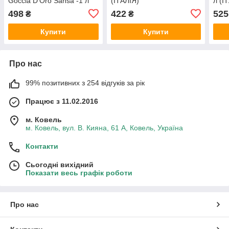
Goccia D'Oro Sansa -1 л
(ІТАЛІЯ)
л (І
(ІТАЛІЯ) - ОРИГІНАЛ
498
422
525
₴
₴
Купити
Купити
Про нас
99% позитивних з 254 відгуків за рік
Працює з 11.02.2016
м. Ковель
м. Ковель, вул. В. Кияна, 61 А, Ковель, Україна
Контакти
Сьогодні вихідний
Показати весь графік роботи
Про нас