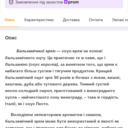
Замовлення під захистом
Опис
Характеристики
Доставка
Оплата
Умови п
Опис
Бальзамічний крем
—
соус-крем на основі
бальзамічного оцту. Це практично те ж саме, що і
бальзаміко
(соус королів)
, за винятком того, що крем є
набагато більш густим і тягучим продуктом.
Кращий
бальзамічний оцет зріє 50 років в бочках з ясена, вишні,
каштана, дуба або тутового дерева. Темний густий
кисло-солодкий сироп, приготований з виноградного
сусла – найчистішого соку винограду, – така ж гордість
Італії, як і соус Песто.
Володіючи неповторним ароматом і смаком,
бальзамічний крем може бути використаний в якості як
заправки, так і прикраси для багатьох м'ясних, рибних чи