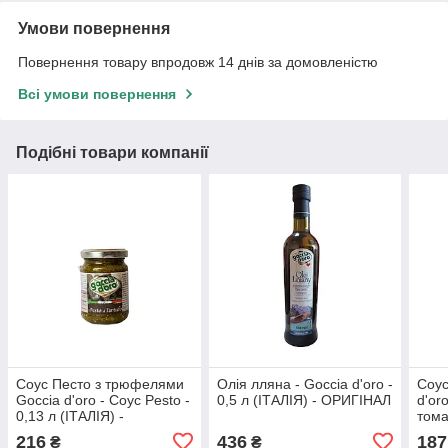
Умови повернення
Повернення товару впродовж 14 днів за домовленістю
Всі умови повернення
Подібні товари компанії
Соус Песто з трюфелями
Олія лляна - Goccia d'oro -
Соус
Goccia d'oro - Соус Pesto -
0,5 л (ІТАЛІЯ) - ОРИГІНАЛ
d'or
0,13 л (ІТАЛІЯ) -
тома
ОРИГІНАЛ
(ІТА
216
436
187
₴
₴