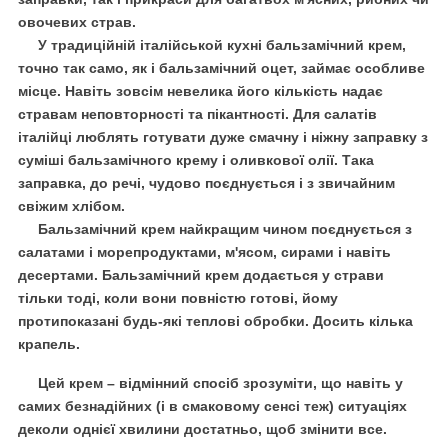
овочевих страв.
У традиційній італійськой кухні бальзамічний крем,
точно так само, як і бальзамічний оцет, займає особливе
місце. Навіть зовсім невелика його кількість надає
стравам неповторності та пікантності. Для салатів
італійці люблять готувати дуже смачну і ніжну заправку з
суміші бальзамічного крему і
о
ливкової олії. Така
заправка, до речі, чудово поєднується і з звичайним
свіжим хлібом.
Бальзамічний крем найкращим чином поєднується з
салатами і морепродуктами, м'ясом, сирами і навіть
десертами. Бальзамічний крем додається у страви
тільки тоді, коли вони повністю готові, йому
протипоказані будь-які теплові обробки. Досить кілька
крапель.
Цей крем – відмінний спосіб зрозуміти, що навіть у
самих безнадійних (і в смаковому сенсі теж) ситуаціях
деколи однієї хвилини достатньо, щоб змінити все.