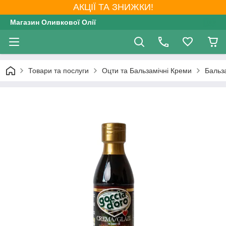
АКЦІЇ ТА ЗНИЖКИ!
Магазин Оливкової Олії
Товари та послуги
Оцти та Бальзамічні Креми
Бальза