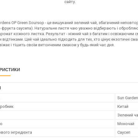
сайту.
rdens OP Green Soursop - це вишуканий зелений чай, збагачений неповт
о фрукта саусепа). Натуральне листя чаю уважно відбирають і обробляю
 аромат кожного листка. Результат - ніжний чай з багатим і освіжаючи
 відтінками. Цей чай ідеально підходить для тих, хто цінує екзотичні см
іжає і тішить своїм витонченим смаком у будь-який час дня.
РИСТИКИ
І
к
Sun Garde
иробник
Китай
Зелений ч
аю
Моночай
ового інгредієнта
Саусеп