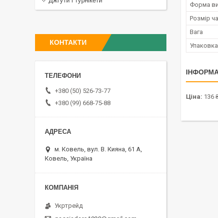
Джгути і турнікети
Форма ви
Розмір ч
Вага
КОНТАКТИ
Упаковка
ІНФОРМА
+380 (50) 526-73-77
Ціна:
136 
+380 (99) 668-75-88
м. Ковель, вул. В. Кияна, 61 А,
Ковель, Україна
Укртрейд