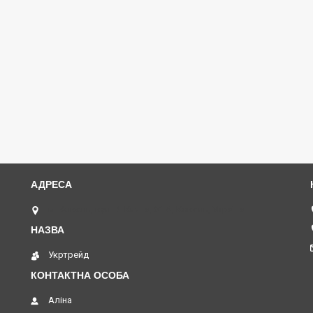
м. Ковель, вул. В. Кияна, 61 А, Ковель, Україна
Укртрейд
Аліна