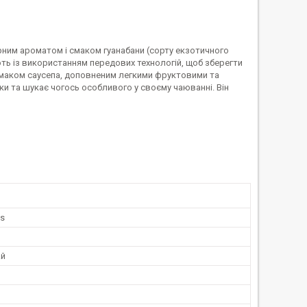
орним ароматом і смаком гуанабани (сорту екзотичного
ть із використанням передових технологій, щоб зберегти
м смаком саусепа, доповненим легкими фруктовими та
аки та шукає чогось особливого у своєму чаюванні. Він
ns
ай