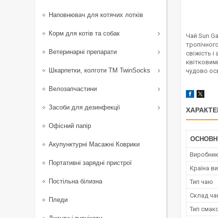
Наповнювач для котячих лотків
Корм для котів та собак
Чай Sun Ga
тропічног
Ветеринарні препарати
свіжість і
квітковими
Шкарпетки, колготи ТМ TwinSocks
чудово осв
Велозапчастини
Засоби для дезинфекції
ХАРАКТЕ
Офісний папір
ОСНОВН
Акупунктурні Масажні Коврики
Виробни
Портативні зарядні пристрої
Країна в
Постільна білизна
Тип чаю
Склад ч
Пледи
Тип смак