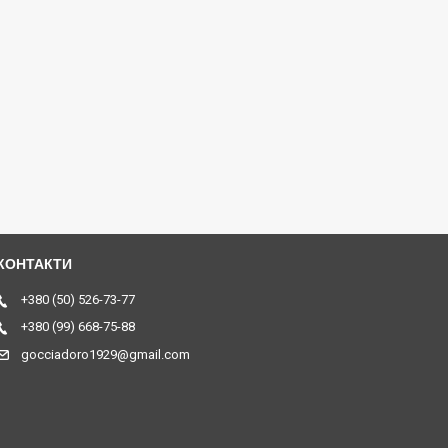
+380 (50) 526-73-77
+380 (99) 668-75-88
gocciadoro1929@gmail.com