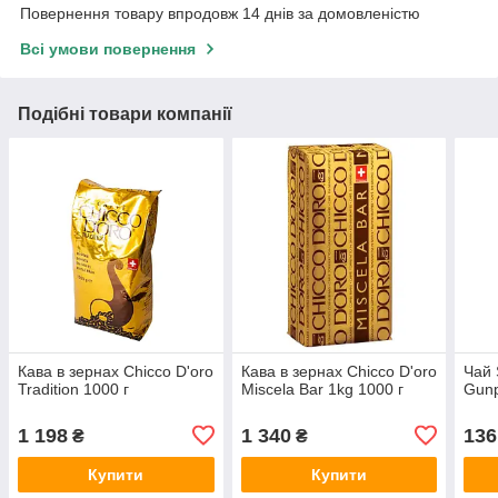
Повернення товару впродовж 14 днів за домовленістю
Всі умови повернення
Подібні товари компанії
Кава в зернах Chicco D'oro
Кава в зернах Chicco D'oro
Чай 
Tradition 1000 г
Miscela Bar 1kg 1000 г
Gunp
1 198
1 340
136
₴
₴
Купити
Купити