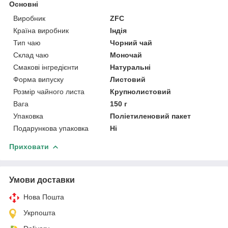
Основні
Виробник
ZFC
Країна виробник
Індія
Тип чаю
Чорний чай
Склад чаю
Моночай
Смакові інгредієнти
Натуральні
Форма випуску
Листовий
Розмір чайного листа
Крупнолистовий
Вага
150 г
Упаковка
Поліетиленовий пакет
Подарункова упаковка
Ні
Приховати
Умови доставки
Нова Пошта
Укрпошта