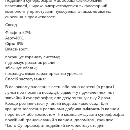
Подвійний суперфосфат має хороші фізико-хімічні
властивості, широко використовується як фосфорний
компонент у приготуванні тукосуміші, а також як хімічна
сировина в промисловості.
Склад:
Фосфор-32%
Азот-40%,
Сірка-8%
Властивості:
покращує кореневу систему;
підтримує розвиток рослин;
збільшує обсяги;
покращує якісні характеристики урожаю.
Спосіб застосування:
В основному внесенні з осені або рано навесні (в рядки і
лунки при посіві та посадці), рідше – у підживленнях, як і
звичайний суперфосфат, але дозу зменшують у 2 рази.
Краще розчиняється у теплій воді, залишає осад. Для
кращого засвоєння рослинами добрива змішують із вапном,
перегноєм або компостом. Не можна змішувати суперфосфат
подвійний гранульований з вапном, доломітом, крейдою.
Часто Суперфосфат подвійний використовують для