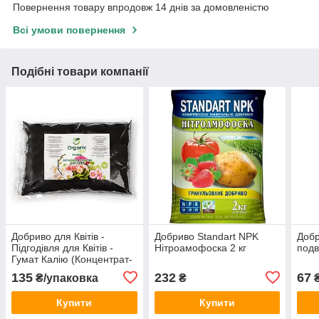
Повернення товару впродовж 14 днів за домовленістю
Всі умови повернення
Подібні товари компанії
Добриво для Квітів -
Добриво Standart NPK
Доб
Підгодівля для Квітів -
Нітроамофоска 2 кг
подв
Гумат Калію (Концентрат-
порошок 760 г/кг)
135
232
67
₴/упаковка
₴
Купити
Купити