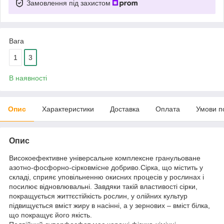
Замовлення під захистом
Вага
1
3
В наявності
Опис
Характеристики
Доставка
Оплата
Умови п
Опис
Високоефективне універсальне комплексне гранульоване
азотно-фосфорно-сірковмісне добриво.Сірка, що містить у
складі, сприяє уповільненню окисних процесів у рослинах і
посилює відновлювальні. Завдяки такій властивості сірки,
покращується життєстійкість рослин, у олійних культур
підвищується вміст жиру в насінні, а у зернових – вміст білка,
що покращує його якість.