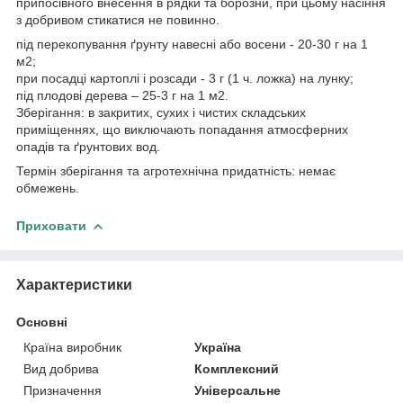
припосівного внесення в рядки та борозни, при цьому насіння
з добривом стикатися не повинно.
під перекопування ґрунту навесні або восени - 20-30 г на 1
м2;
при посадці картоплі і розсади - 3 г (1 ч. ложка) на лунку;
під плодові дерева – 25-3 г на 1 м2.
Зберігання: в закритих, сухих і чистих складських
приміщеннях, що виключають попадання атмосферних
опадів та ґрунтових вод.
Термін зберігання та агротехнічна придатність: немає
обмежень.
Приховати
Характеристики
Основні
Країна виробник
Україна
Вид добрива
Комплексний
Призначення
Універсальне