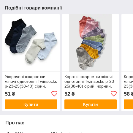
Подібні товари компанії
Укорочені шкарпетки
Короткі шкарпетки жіночі
Коро
жіночі однотонні Twinsocks
однотонні Twinsocks р-23-
жіно
р-23-25(38-40) сірий,
25(38-40) сірий, чорний,
23(3
крем, чорний, білий,
білий, жовтий, бузок,
сіри
51
52
58
₴
₴
темно-синій
персиковий
Купити
Купити
Про нас