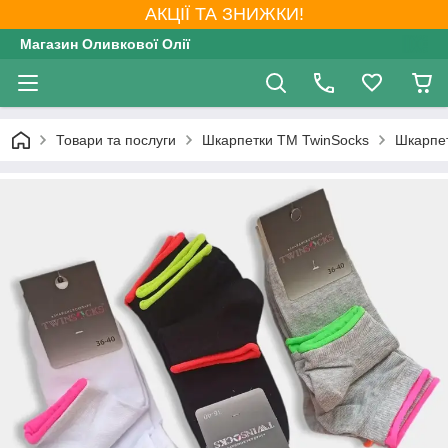
АКЦІЇ ТА ЗНИЖКИ!
Магазин Оливкової Олії
Товари та послуги
Шкарпетки ТМ TwinSocks
Шкарпет