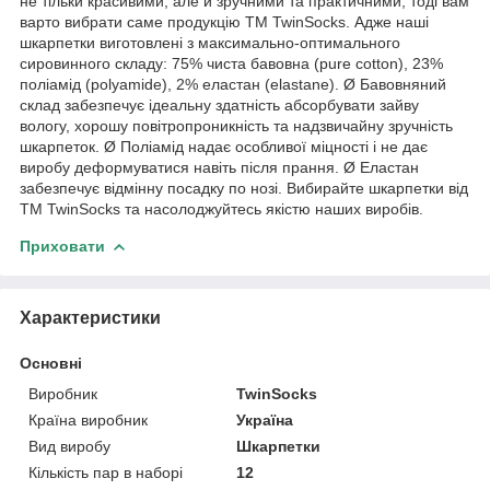
не тільки красивими, але й зручними та практичними, тоді вам
варто вибрати саме продукцію ТM TwinSocks. Адже наші
шкарпетки виготовлені з максимально-оптимального
сировинного складу: 75% чиста бавовна (pure cotton), 23%
поліамід (polyamide), 2% еластан (elastane). Ø Бавовняний
склад забезпечує ідеальну здатність абсорбувати зайву
вологу, хорошу повітропроникність та надзвичайну зручність
шкарпеток. Ø Поліамід надає особливої міцності і не дає
виробу деформуватися навіть після прання. Ø Еластан
забезпечує відмінну посадку по нозі. Вибирайте шкарпетки від
ТM TwinSocks та насолоджуйтесь якістю наших виробів.
Приховати
Характеристики
Основні
Виробник
TwinSocks
Країна виробник
Україна
Вид виробу
Шкарпетки
Кількість пар в наборі
12