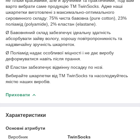
не тільки красивими, але й зручними та практичними, тоді вам
варто вибрати саме продукцію ТM TwinSocks. Адже наші
шкарпетки виготовлені з максимально-оптимального
сировинного складу: 75% чиста бавовна (pure cotton), 23%
поліамід (polyamide), 2% еластан (elastane).
Ø Бавовняний склад забезпечує ідеальну здатність
абсорбувати зайву вологу, хорошу повітропроникність та
надзвичайну зручність шкарпеток.
Ø Поліамід надає особливої міцності і не дає виробу
деформуватися навіть після прання.
Ø Еластан забезпечує відмінну посадку по нозі.
Вибирайте шкарпетки від ТM TwinSocks та насолоджуйтесь
якістю наших виробів.
Приховати
Характеристики
Основні атрибути
Виробник
TwinSocks