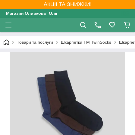
АКЦІЇ ТА ЗНИЖКИ!
Магазин Оливкової Олії
Товари та послуги
Шкарпетки ТМ TwinSocks
Шкарпет