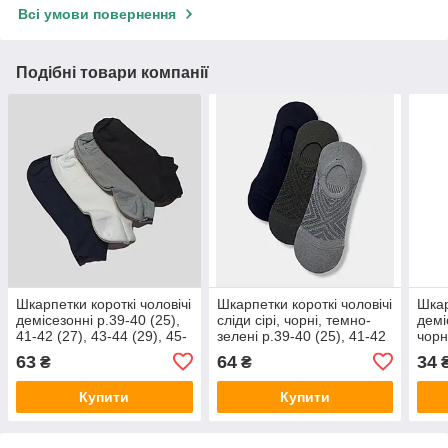
Всі умови повернення
Подібні товари компанії
Шкарпетки короткі чоловічі
Шкарпетки короткі чоловічі
Шкар
демісезонні р.39-40 (25),
сліди сірі, чорні, темно-
демі
41-42 (27), 43-44 (29), 45-
зелені р.39-40 (25), 41-42
чорн
46 (31) білі, сині, сірі,
(27), 43-44 (29) Twinsocks
45 (
63
64
34
₴
₴
чорні Twinsocks
Купити
Купити