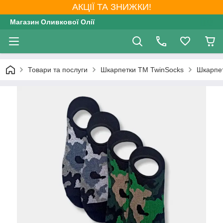
АКЦІЇ ТА ЗНИЖКИ!
Магазин Оливкової Олії
Товари та послуги
Шкарпетки ТМ TwinSocks
Шкарпет