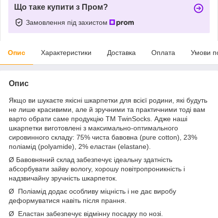
Що таке купити з Пром?
Замовлення під захистом
Опис
Характеристики
Доставка
Оплата
Умови п
Опис
Якщо ви шукаєте якісні шкарпетки для всієї родини, які будуть
не лише красивими, але й зручними та практичними тоді вам
варто обрати саме продукцію ТM TwinSocks. Адже наші
шкарпетки виготовлені з максимально-оптимального
сировинного складу: 75% чиста бавовна (pure cotton), 23%
поліамід (polyamide), 2% еластан (elastane).
Ø Бавовняний склад забезпечує ідеальну здатність
абсорбувати зайву вологу, хорошу повітропроникність і
надзвичайну зручність шкарпеток.
Ø Поліамід додає особливу міцність і не дає виробу
деформуватися навіть після прання.
Ø Еластан забезпечує відмінну посадку по нозі.