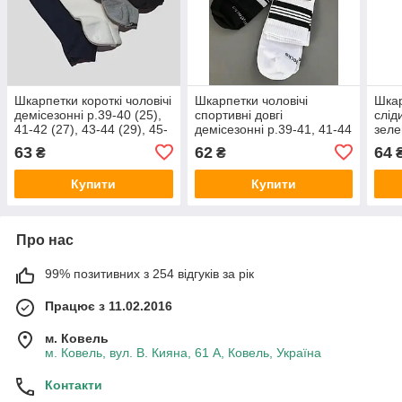
Шкарпетки короткі чоловічі
Шкарпетки чоловічі
Шкар
демісезонні р.39-40 (25),
спортивні довгі
слід
41-42 (27), 43-44 (29), 45-
демісезонні р.39-41, 41-44
зеле
46 (31) білі, сині, сірі,
чорні, білі Twinsocks
(27)
63
62
64
₴
₴
чорні Twinsocks
Купити
Купити
Про нас
99% позитивних з 254 відгуків за рік
Працює з 11.02.2016
м. Ковель
м. Ковель, вул. В. Кияна, 61 А, Ковель, Україна
Контакти