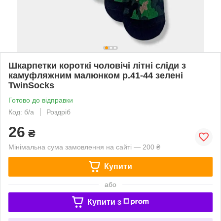
Шкарпетки короткі чоловічі літні сліди з
камуфляжним малюнком р.41-44 зелені
TwinSocks
Готово до відправки
Код: б/а
Роздріб
26
₴
Мінімальна сума замовлення на сайті — 200 ₴
Купити
або
Купити з