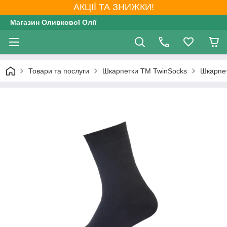
АКЦІЇ ТА ЗНИЖКИ!
Магазин Оливкової Олії
Товари та послуги
Шкарпетки ТМ TwinSocks
Шкарпет