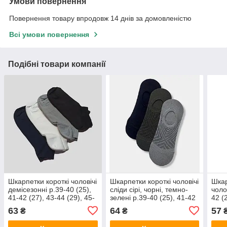
Умови повернення
Повернення товару впродовж 14 днів за домовленістю
Всі умови повернення
Подібні товари компанії
Шкарпетки короткі чоловічі
Шкарпетки короткі чоловічі
Шкар
демісезонні р.39-40 (25),
сліди сірі, чорні, темно-
чоло
41-42 (27), 43-44 (29), 45-
зелені р.39-40 (25), 41-42
42 (2
46 (31) білі, сині, сірі,
(27), 43-44 (29) Twinsocks
сині,
63
64
57
₴
₴
чорні Twinsocks