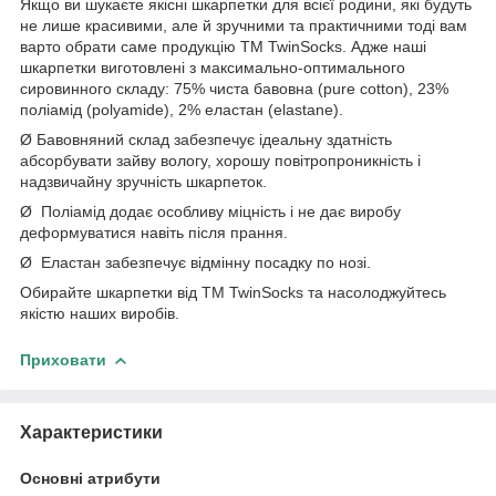
Якщо ви шукаєте якісні шкарпетки для всієї родини, які будуть
не лише красивими, але й зручними та практичними тоді вам
варто обрати саме продукцію ТM TwinSocks. Адже наші
шкарпетки виготовлені з максимально-оптимального
сировинного складу: 75% чиста бавовна (pure cotton), 23%
поліамід (polyamide), 2% еластан (elastane).
Ø Бавовняний склад забезпечує ідеальну здатність
абсорбувати зайву вологу, хорошу повітропроникність і
надзвичайну зручність шкарпеток.
Ø Поліамід додає особливу міцність і не дає виробу
деформуватися навіть після прання.
Ø Еластан забезпечує відмінну посадку по нозі.
Обирайте шкарпетки від ТM TwinSocks та насолоджуйтесь
якістю наших виробів.
Приховати
Характеристики
Основні атрибути