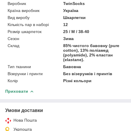
Виробник
TwinSocks
Країна виробник
Україна
Вид виробу
Шкарпетки
Кількість пар в наборі
12
Розмір шкарпеток
25 / M / 38-40
Сезон
Зима
Склад
85% чистого бавовну (pure
cotton), 13% поліамед
(polyamide), 2% еластан
(elastane).
Тип тканини
Бавовна
Візерунки і принти
Без візерунків і принтів
Колір
Різні кольори
Приховати
Умови доставки
Нова Пошта
Укрпошта