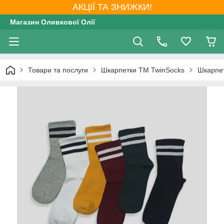
АКЦІЇ ТА ЗНИЖКИ!
Магазин Оливкової Олії
Товари та послуги
Шкарпетки ТМ TwinSocks
Шкарпет