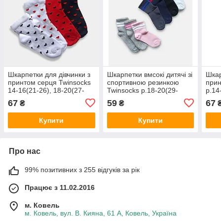
Шкарпетки для дівчинки з
Шкарпетки вмсокі дитячі зі
Шкар
принтом серця Twinsocks
спортивною резинкою
прин
14-16(21-26), 18-20(27-
Twinsocks р.18-20(29-
р.14
32), 22-24(33-37) білі, сірі,
31),22-24(34-37) чорний,
24(3
67
59
67
₴
₴
рожеві
сірий, рожевий
сіри
Купити
Купити
Про нас
99% позитивних з 255 відгуків за рік
Працює з 11.02.2016
м. Ковель
м. Ковель, вул. В. Кияна, 61 А, Ковель, Україна