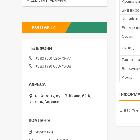
Джгути і турнікети
Країна в
Вид виро
Кількість
КОНТАКТИ
Розмір ш
Сезон
Склад
+380 (50) 526-73-77
Тип ткан
+380 (99) 668-75-88
Візерунки
Колір
ІНФОРМА
м. Ковель, вул. В. Кияна, 61 А,
Ковель, Україна
Ціна:
79 ₴
Укртрейд