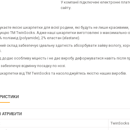
У компанії підключені електронні пла
сайту.
каєте якісні шкарпетки для всієї родини, які будуть не лише красивими
укцію ТM TwinSocks. Адже наші шкарпетки виготовлені з максимально-о
% поліамід (polyamide), 2% еластан (elastane).
ий склад забезпечує ідеальну здатність абсорбувати зайву вологу, хор
.
 додає особливу міцність і не дає виробу деформуватися навіть після п
забезпечує відмінну посадку по нозі.
шкарпетки від ТM TwinSocks та насолоджуйтесь якістю наших виробів.
РИСТИКИ
І АТРИБУТИ
к
TwinSocks