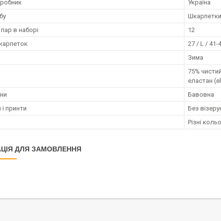
иробник
Україна
бу
Шкарпетк
 пар в наборі
12
карпеток
27 / L / 41-
Зима
75% чистий
еластан (el
ини
Бавовна
 і принти
Без візерун
Різні коль
ЦІЯ ДЛЯ ЗАМОВЛЕННЯ