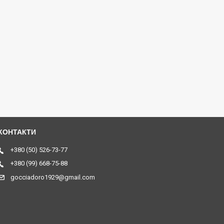
+380 (50) 526-73-77
+380 (99) 668-75-88
gocciadoro1929@gmail.com