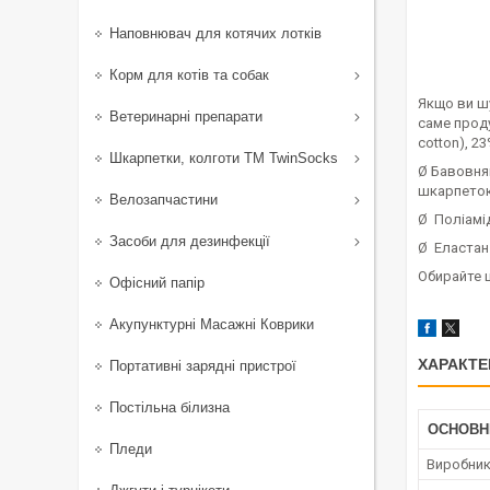
Наповнювач для котячих лотків
Корм для котів та собак
Якщо ви шу
Ветеринарні препарати
саме прод
cotton), 23
Шкарпетки, колготи ТМ TwinSocks
Ø Бавовнян
шкарпеток
Велозапчастини
Ø Поліамід
Засоби для дезинфекції
Ø Еластан 
Обирайте 
Офісний папір
Акупунктурні Масажні Коврики
ХАРАКТЕ
Портативні зарядні пристрої
Постільна білизна
ОСНОВН
Пледи
Виробни