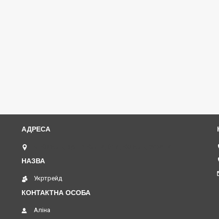
м. Ковель, вул. В. Кияна, 61 А, Ковель, Україна
Укртрейд
Аліна