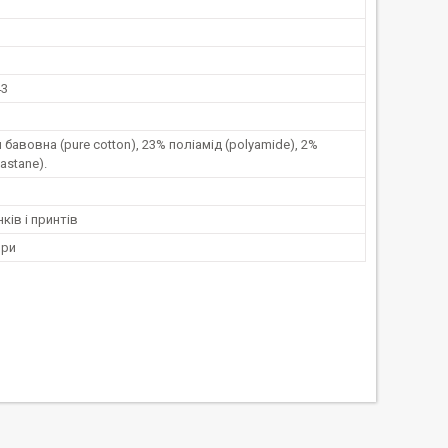
и
43
 бавовна (pure cotton), 23% поліамід (polyamide), 2%
astane).
ків і принтів
ори