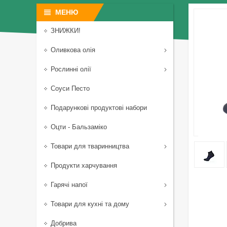
ЗНИЖКИ!
Оливкова олія
Рослинні олії
Соуси Песто
Подарункові продуктові набори
Оцти - Бальзаміко
Товари для тваринництва
Продукти харчування
Гарячі напої
Товари для кухні та дому
Добрива