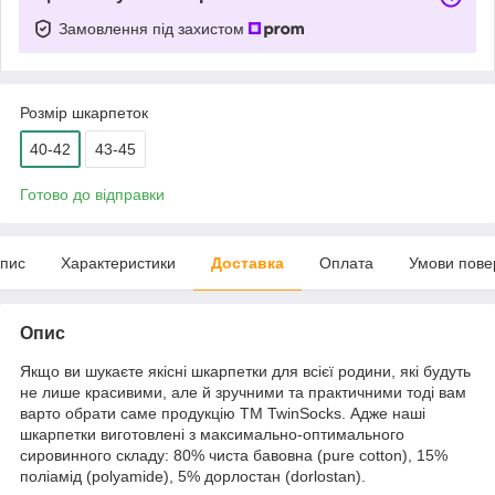
Замовлення під захистом
Розмір шкарпеток
40-42
43-45
Готово до відправки
пис
Характеристики
Доставка
Оплата
Умови пове
Опис
Якщо ви шукаєте якісні шкарпетки для всієї родини, які будуть
не лише красивими, але й зручними та практичними тоді вам
варто обрати саме продукцію ТM TwinSocks. Адже наші
шкарпетки виготовлені з максимально-оптимального
сировинного складу: 80% чиста бавовна (pure cotton), 15%
поліамід (polyamide), 5% дорлостан (dorlostan).