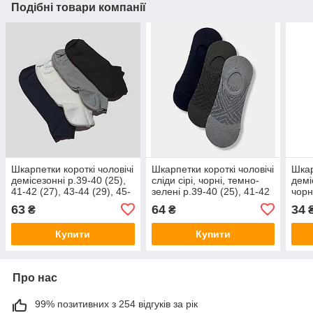
Подібні товари компанії
Шкарпетки короткі чоловічі
Шкарпетки короткі чоловічі
Шкар
демісезонні р.39-40 (25),
сліди сірі, чорні, темно-
демі
41-42 (27), 43-44 (29), 45-
зелені р.39-40 (25), 41-42
чорн
46 (31) білі, сині, сірі,
(27), 43-44 (29) Twinsocks
45 (
63
64
34
₴
₴
чорні Twinsocks
Купити
Купити
Про нас
99% позитивних з 254 відгуків за рік