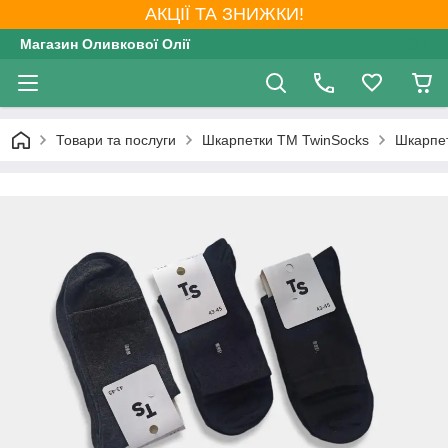
АКЦІЇ ТА ЗНИЖКИ!
Магазин Оливкової Олії
Товари та послуги
Шкарпетки ТМ TwinSocks
Шкарпет