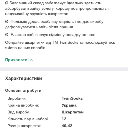
Ø Бавовняний склад забезпечує ідеальну здатність
абсорбувати зайву вологу, хорошу повітропроникність і
надзвичайну зручність шкарпеток.
Ø Поліамід додає особливу міцність і не дає виробу
деформуватися навіть після прання.
Ø Еластан забезпечує відмінну посадку по нозі.
Обирайте шкарпетки від ТM TwinSocks та насолоджуйтесь
якістю наших виробів.
Приховати
Характеристики
Основні атрибути
Виробник
TwinSocks
Країна виробник
Україна
Вид виробу
Шкарпетки
Кількість пар в наборі
12
Розмір шкарпеток
40-42