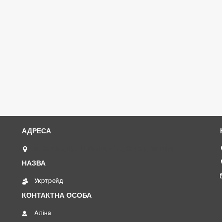
м. Ковель, вул. В. Кияна, 61 А, Ковель, Україна
Укртрейд
Аліна