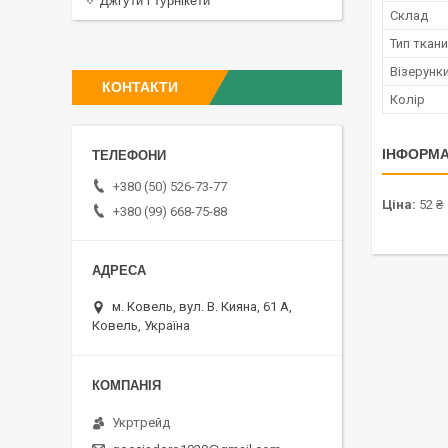
Джгути і турнікети
Склад
Тип ткан
Візерунки
КОНТАКТИ
Колір
ІНФОРМА
+380 (50) 526-73-77
Ціна:
52 ₴
+380 (99) 668-75-88
м. Ковель, вул. В. Кияна, 61 А,
Ковель, Україна
Укртрейд