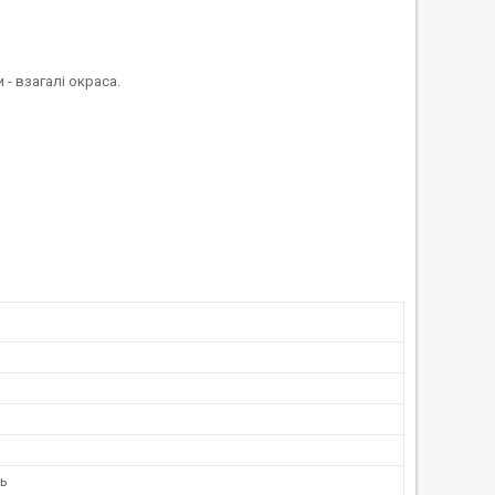
- взагалі окраса.
и
нь