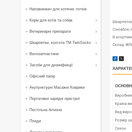
Наповнювач для котячих лотків
Корм для котів та собак
Шкарпетки 
Сокіабле, 
Ветеринарні препарати
В асортиме
Шкарпетки, колготи ТМ TwinSocks
Склад: 80%
Велозапчастини
Засоби для дезинфекції
ХАРАКТЕ
Офісний папір
ОСНОВН
Акупунктурні Масажні Коврики
Виробни
Портативні зарядні пристрої
Країна в
Постільна білизна
Вид виро
Розмір ш
Пледи
Сезон