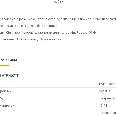
сайту.
з високою резинкою - тренд сезону, а якщо ще з прикольними написами 
Не псіхуй, Жити в кайф і багато інших.
нті білі і чорні високі шкарпетки для чоловіків. Розмір 40-44.
 бавовна, 15% поліамід, 5% дорлостан.
РИСТИКИ
І АТРИБУТИ
к
TwinSocks
иробник
Україна
бу
Шкарпетк
карпеток
40-44
Весна/Осі