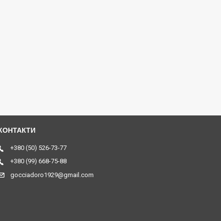
+380 (50) 526-73-77
+380 (99) 668-75-88
gocciadoro1929@gmail.com