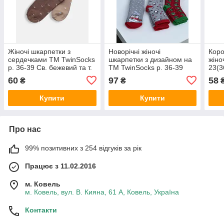
Жіночі шкарпетки з
Новорічні жіночі
Коро
сердечками ТМ TwinSocks
шкарпетки з дизайном на
жіно
р. 36-39 Св. бежевий та т.
ТМ TwinSocks р. 36-39
23(3
бежевий
сіри
60
97
58
₴
₴
Купити
Купити
Про нас
99% позитивних з 254 відгуків за рік
Працює з 11.02.2016
м. Ковель
м. Ковель, вул. В. Кияна, 61 А, Ковель, Україна
Контакти