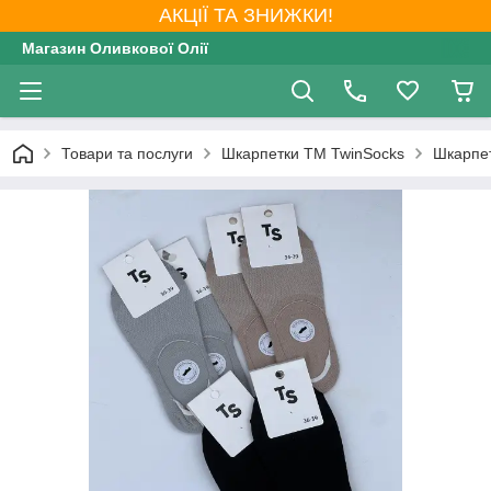
АКЦІЇ ТА ЗНИЖКИ!
Магазин Оливкової Олії
Товари та послуги
Шкарпетки ТМ TwinSocks
Шкарпет