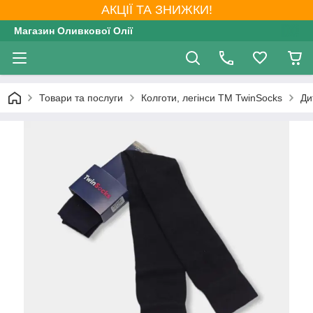
АКЦІЇ ТА ЗНИЖКИ!
Магазин Оливкової Олії
Товари та послуги
Колготи, легінси ТМ TwinSocks
Ди