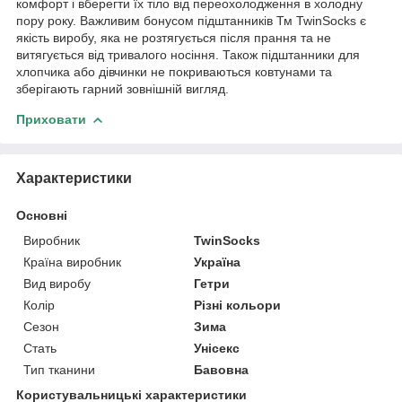
комфорт і вберегти їх тіло від переохолодження в холодну
пору року. Важливим бонусом підштанників Тм TwinSocks є
якість виробу, яка не розтягується після прання та не
витягується від тривалого носіння. Також підштанники для
хлопчика або дівчинки не покриваються ковтунами та
зберігають гарний зовнішній вигляд.
Приховати
Характеристики
Основні
Виробник
TwinSocks
Країна виробник
Україна
Вид виробу
Гетри
Колір
Різні кольори
Сезон
Зима
Стать
Унісекс
Тип тканини
Бавовна
Користувальницькі характеристики