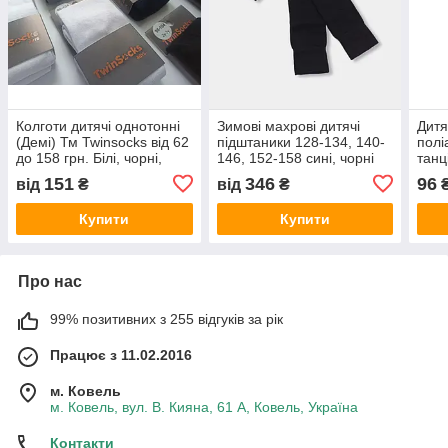
Колготи дитячі однотонні
Зимові махрові дитячі
Дитяч
(Демі) Тм Twinsocks від 62
підштаники 128-134, 140-
полі
до 158 грн. Білі, чорні,
146, 152-158 сині, чорні
танц
сині, сірі, беж, оливка
Тм TwinSocks
158 
151
346
96
від
₴
від
₴
Купити
Купити
Про нас
99% позитивних з 255 відгуків за рік
Працює з 11.02.2016
м. Ковель
м. Ковель, вул. В. Кияна, 61 А, Ковель, Україна
Контакти