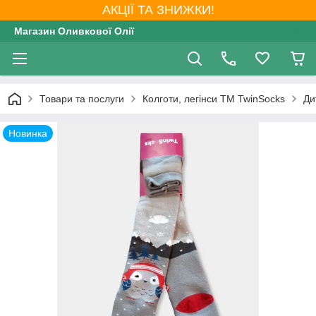
АКЦІЇ ТА ЗНИЖКИ!
Магазин Оливкової Олії
Товари та послуги
Колготи, легінси ТМ TwinSocks
Ди
Новинка