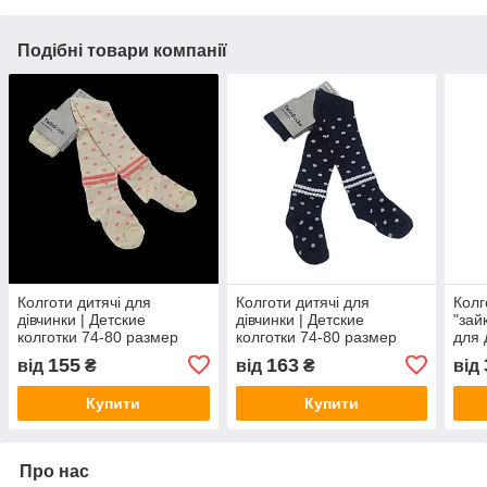
Подібні товари компанії
Колготи дитячі для
Колготи дитячі для
Колг
дівчинки | Детские
дівчинки | Детские
"зай
колготки 74-80 размер
колготки 74-80 размер
для 
155
163
від
₴
від
₴
від
Купити
Купити
Про нас